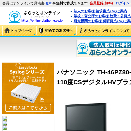
会員はオンラインで見積書(
)を
無料で作成
できます
会員登録(無料)
ログイン
見本
法人のお客様 請求書払いのご案内
学校・官公庁のお客様 校費・公費
研究機関のお客様 科研費払いのご案
パナソニック TH-46PZ80-
110度CSデジタルHVプラズマT