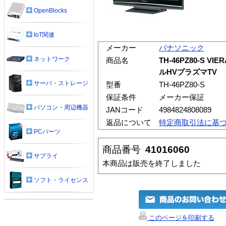
OpenBlocks
IoT関連
メーカー
パナソニック
ネットワーク
商品名
TH-46PZ80-S V
ルHVプラズマTV
サーバ・ストレージ
型番
TH-46PZ80-S
保証条件
メーカー保証
パソコン・周辺機器
JANコード
4984824808089
返品について
特定商取引法に基
PCパーツ
商品番号
41016060
サプライ
本商品は販売を終了しました
ソフト・ライセンス
このページを印刷する