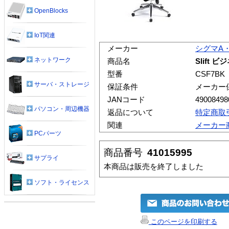
OpenBlocks
IoT関連
メーカー
シグマA
ネットワーク
商品名
Slift 
型番
CSF7BK
サーバ・ストレージ
保証条件
メーカー
JANコード
49008498
パソコン・周辺機器
返品について
特定商取
関連
メーカー
PCパーツ
商品番号
41015995
サプライ
本商品は販売を終了しました
ソフト・ライセンス
このページを印刷する