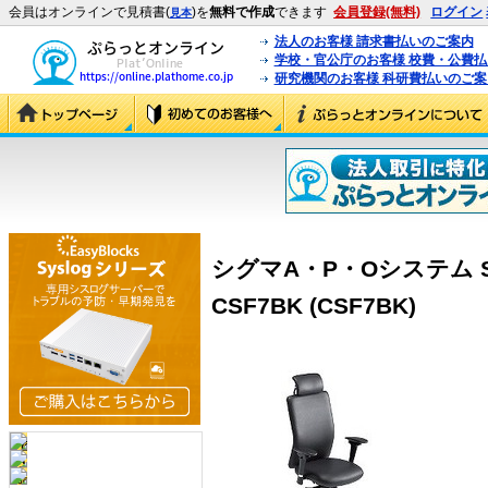
会員はオンラインで見積書(
)を
無料で作成
できます
会員登録(無料)
ログイン
見本
法人のお客様 請求書払いのご案内
学校・官公庁のお客様 校費・公費
研究機関のお客様 科研費払いのご案
シグマA・P・Oシステム S
CSF7BK (CSF7BK)