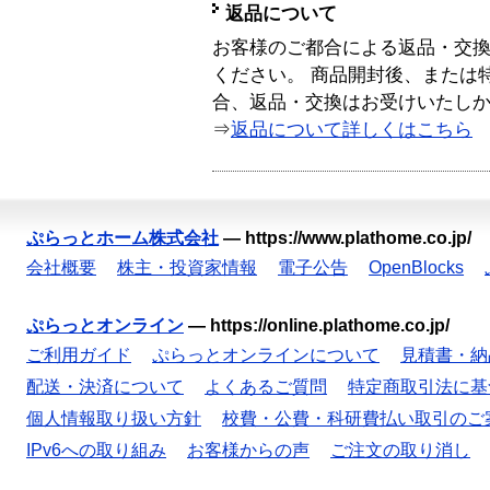
返品について
お客様のご都合による返品・交
ください。 商品開封後、または
合、返品・交換はお受けいたし
⇒
返品について詳しくはこちら
ぷらっとホーム株式会社
—
https://www.plathome.co.jp/
会社概要
株主・投資家情報
電子公告
OpenBlocks
ぷらっとオンライン
—
https://online.plathome.co.jp/
ご利用ガイド
ぷらっとオンラインについて
見積書・納
配送・決済について
よくあるご質問
特定商取引法に基
個人情報取り扱い方針
校費・公費・科研費払い取引のご
IPv6への取り組み
お客様からの声
ご注文の取り消し