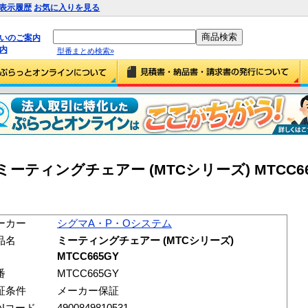
表示履歴
お気に入りを見る
払いのご案内
内
型番まとめ検索»
ーティングチェアー (MTCシリーズ) MTCC66
ーカー
シグマA・P・Oシステム
品名
ミーティングチェアー (MTCシリーズ)
MTCC665GY
番
MTCC665GY
証条件
メーカー保証
ANコード
4900849810531