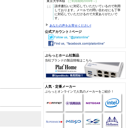
東京大学/K様
(ご利用期間2009年～)
“
請求書払いに対応していただいているので利用
しております。メールでの問い合わせにも丁寧
に対応していただけるので大変ありがたいで
す。
あなたの声をお寄せください!
公式アカウント / ページ
ぷらっとホーム社製品
当社ブランドの製品情報はこちら
人気・定番メーカー
ぷらっとオンラインで人気のメーカーをご紹介！