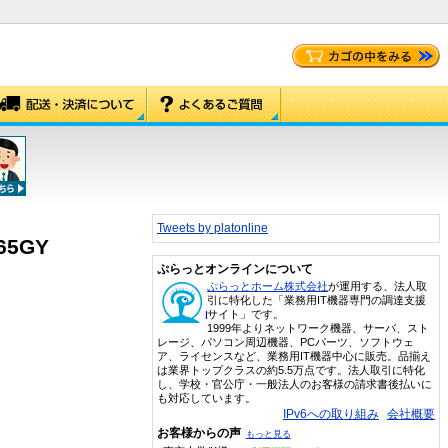
Tweets by platonline
5GY
ぷらっとオンラインについて
ぷらっとホーム株式会社
が運用する、法人取
引に特化した「業務用IT機器専門の調達支援
サイト」です。
1999年よりネットワーク機器、サーバ、スト
レージ、パソコン周辺機器、PCパーツ、ソフトウェ
ア、ライセンスなど、業務用IT機器中心に販売。品揃え
は業界トップクラスの約5.5万点です。法人取引に特化
し、学校・官公庁・一般法人のお客様の請求書後払いに
も対応しています。
IPv6への取り組み
会社概要
お客様からの声
もっと見る