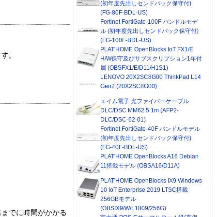
(初年度先出しセンドバック保守付)
(FG-80F-BDL-US)
Fortinet FortiGate-100F バンドルモデ
ル (初年度先出しセンドバック保守付)
(FG-100F-BDL-US)
PLAT'HOME OpenBlocks IoT FX1/E
ます。
H/W保守及びサブスクリプション1年付
属 (OBSFX1/E/D11/H1S1)
LENOVO 20X2SC8G00 ThinkPad L14
Gen2 (20X2SC8G00)
エイム電子 光ファイバーケーブル
DLC/DSC MM62.5 1m (AFP2-
DLC/DSC-62-01)
Fortinet FortiGate-40F バンドルモデル
(初年度先出しセンドバック保守付)
(FG-40F-BDL-US)
PLAT'HOME OpenBlocks A16 Debian
11搭載モデル (OBSA16/D11A)
PLAT'HOME OpenBlocks IX9 Windows
10 IoT Enterprise 2019 LTSC搭載
256GBモデル
(OBSIX9/W/L1809/256G)
着までに時間がかかる