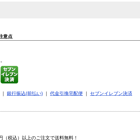
注意点
す。
｜
銀行振込(前払い)
｜
代金引換宅配便
｜
セブンイレブン決済
00円（税込）以上のご注文で送料無料！