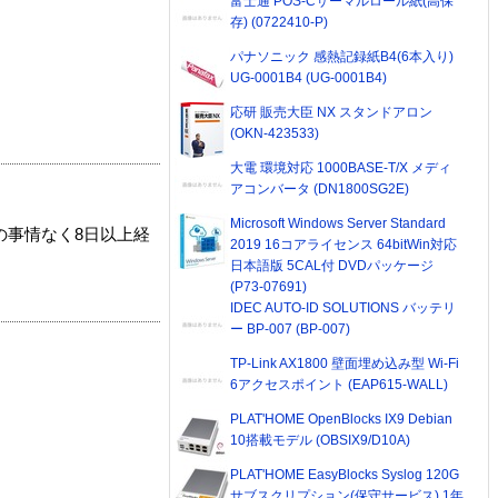
富士通 POS-Cサーマルロール紙(高保
存) (0722410-P)
パナソニック 感熱記録紙B4(6本入り)
UG-0001B4 (UG-0001B4)
応研 販売大臣 NX スタンドアロン
(OKN-423533)
大電 環境対応 1000BASE-T/X メディ
アコンバータ (DN1800SG2E)
Microsoft Windows Server Standard
の事情なく8日以上経
2019 16コアライセンス 64bitWin対応
日本語版 5CAL付 DVDパッケージ
(P73-07691)
IDEC AUTO-ID SOLUTIONS バッテリ
ー BP-007 (BP-007)
TP-Link AX1800 壁面埋め込み型 Wi-Fi
6アクセスポイント (EAP615-WALL)
PLAT'HOME OpenBlocks IX9 Debian
10搭載モデル (OBSIX9/D10A)
PLAT'HOME EasyBlocks Syslog 120G
サブスクリプション(保守サービス) 1年