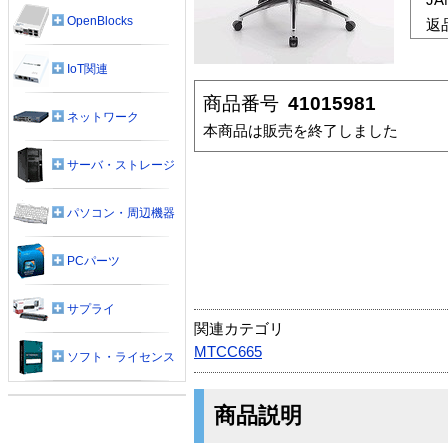
OpenBlocks
返
IoT関連
商品番号
41015981
ネットワーク
本商品は販売を終了しました
サーバ・ストレージ
パソコン・周辺機器
PCパーツ
サプライ
関連カテゴリ
MTCC665
ソフト・ライセンス
商品説明