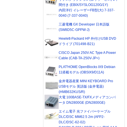
間付き (EBIX/SYSLOG120G/1Y)
内田洋行 イレーザーFB型(大) 7-337-
0040 (7-337-0040)
三菱電機 GX Developer 日本語版
(SW8D5C-GPPW-J)
Hewlett-Packard HP 外付けUSB DVD
ドライブ (701498-B21)
CISCO Japan 250V AC Type A Power
Cable (CAB-TA-250V-JP=)
PLAT'HOME OpenBlocks IX9 Debian
11搭載モデル (OBSIX9/D11A)
金井電器産業 MINI KEYBOARD Pro
USBモデル 英語版 (金井電器)
(HMB632KUS/R)
大電 100BASE-TX/FXメディアコンバ
ータ DN2800GE (DN2800GE)
エイム電子 光ファイバーケーブル
DLC/DSC MM62.5 2m (AFP2-
DLC/DSC-62-02)