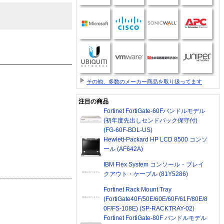
その他、多数のメーカー商品を取り扱ってます
注目の商品
Fortinet FortiGate-60Fバンドルモデル
(初年度先出しセンドバック保守付)
(FG-60F-BDL-US)
Hewlett-Packard HP LCD 8500 コンソ
ール (AF642A)
IBM Flex System コンソール・ブレイ
クアウト・ケーブル (81Y5286)
Fortinet Rack Mount Tray
(FortiGate40F/50E/60E/60F/61F/80E/8
0F/FS-108E) (SP-RACKTRAY-02)
Fortinet FortiGate-80F バンドルモデル