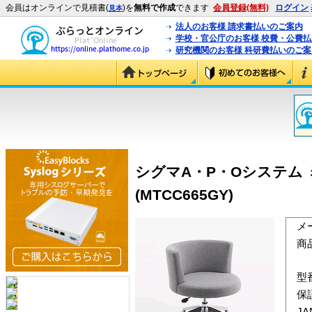
会員はオンラインで見積書(
)を
無料で作成
できます
会員登録(無料)
ログイン
見本
法人のお客様 請求書払いのご案内
学校・官公庁のお客様 校費・公費
研究機関のお客様 科研費払いのご案
シグマA・P・Oシステム ミ
(MTCC665GY)
メ
商
型
保
J