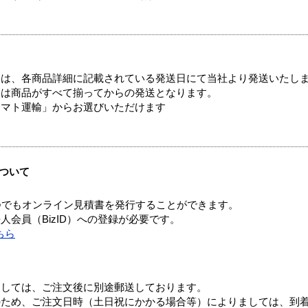
ては、各商品詳細に記載されている発送日にて当社より発送いたし
送は商品がすべて揃ってからの発送となります。
ヤマト運輸」からお選びいただけます
ついて
つでもオンライン見積書を発行することができます。
会員（BizID）への登録が必要です。
ちら
ましては、ご注文後に別途郵送しております。
のため、ご注文日時（土日祝にかかる場合等）によりましては、到