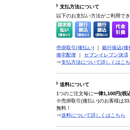
支払方法について
以下のお支払い方法がご利用で
売掛取引(後払い)
｜
銀行振込(後
換宅配便
｜
セブンイレブン決済
⇒
支払方法について詳しくはこ
送料について
1つのご注文毎に
一律1,100円(税
※売掛取引(後払い)のお客様は33
無料！
⇒
送料について詳しくはこちら