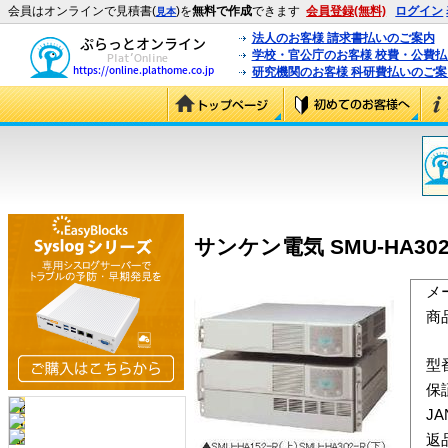
会員はオンラインで見積書(
)を
無料で作成
できます
会員登録(無料)
ログイン
見本
法人のお客様 請求書払いのご案内
学校・官公庁のお客様 校費・公費
研究機関のお客様 科研費払いのご案
サンケン電気 SMU-HA302-
メ
商
型
保
J
返