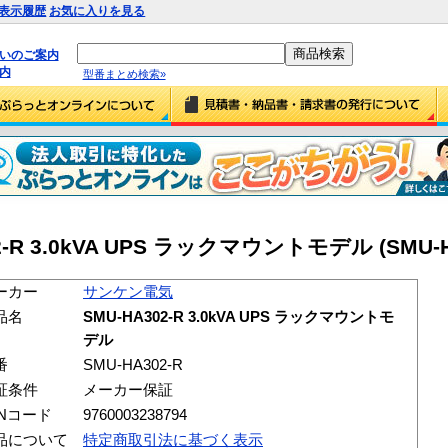
表示履歴
お気に入りを見る
払いのご案内
内
型番まとめ検索»
R 3.0kVA UPS ラックマウントモデル (SMU-HA
ーカー
サンケン電気
品名
SMU-HA302-R 3.0kVA UPS ラックマウントモ
デル
番
SMU-HA302-R
証条件
メーカー保証
ANコード
9760003238794
品について
特定商取引法に基づく表示