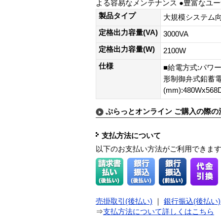
よる容易なメンテナンス ●豊富なユー
製品タイプ
大規模システム向
定格出力容量(VA)
3000VA
定格出力容量(W)
2100W
仕様
■給電方式:パワー
形制御弁式鉛蓄電池(
(mm):480Wx568
ぷらっとオンライン ご購入の際の
支払方法について
以下のお支払い方法がご利用できま
売掛取引(後払い)
｜
銀行振込(後払い)
⇒
支払方法について詳しくはこちら