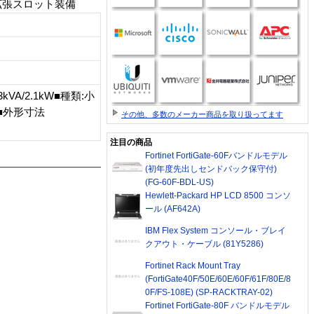
拡張スロット装備
/2.1kW■種類:小
冷■外形寸法
その他、多数のメーカー商品を取り扱ってます
注目の商品
Fortinet FortiGate-60Fバンドルモデル
(初年度先出しセンドバック保守付)
(FG-60F-BDL-US)
Hewlett-Packard HP LCD 8500 コンソ
ール (AF642A)
IBM Flex System コンソール・ブレイ
クアウト・ケーブル (81Y5286)
Fortinet Rack Mount Tray
(FortiGate40F/50E/60E/60F/61F/80E/8
0F/FS-108E) (SP-RACKTRAY-02)
Fortinet FortiGate-80F バンドルモデル