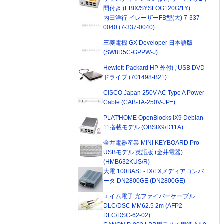
間付き (EBIX/SYSLOG120G/1Y)
内田洋行 イレーザーFB型(大) 7-337-
0040 (7-337-0040)
三菱電機 GX Developer 日本語版
(SW8D5C-GPPW-J)
Hewlett-Packard HP 外付けUSB DVD
ドライブ (701498-B21)
CISCO Japan 250V AC Type A Power
Cable (CAB-TA-250V-JP=)
PLAT'HOME OpenBlocks IX9 Debian
11搭載モデル (OBSIX9/D11A)
金井電器産業 MINI KEYBOARD Pro
USBモデル 英語版 (金井電器)
(HMB632KUS/R)
大電 100BASE-TX/FXメディアコンバ
ータ DN2800GE (DN2800GE)
エイム電子 光ファイバーケーブル
DLC/DSC MM62.5 2m (AFP2-
DLC/DSC-62-02)