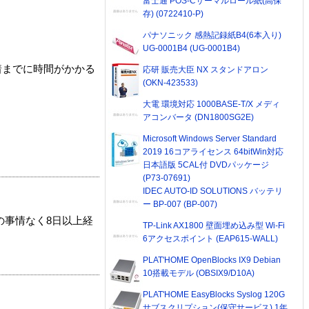
富士通 POS-Cサーマルロール紙(高保
存) (0722410-P)
パナソニック 感熱記録紙B4(6本入り)
UG-0001B4 (UG-0001B4)
着までに時間がかかる
応研 販売大臣 NX スタンドアロン
(OKN-423533)
大電 環境対応 1000BASE-T/X メディ
アコンバータ (DN1800SG2E)
Microsoft Windows Server Standard
2019 16コアライセンス 64bitWin対応
日本語版 5CAL付 DVDパッケージ
(P73-07691)
IDEC AUTO-ID SOLUTIONS バッテリ
ー BP-007 (BP-007)
の事情なく8日以上経
TP-Link AX1800 壁面埋め込み型 Wi-Fi
6アクセスポイント (EAP615-WALL)
PLAT'HOME OpenBlocks IX9 Debian
10搭載モデル (OBSIX9/D10A)
PLAT'HOME EasyBlocks Syslog 120G
サブスクリプション(保守サービス) 1年