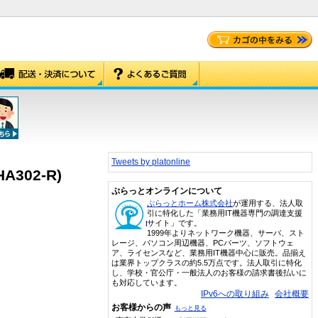
Tweets by platonline
302-R)
ぷらっとオンラインについて
ぷらっとホーム株式会社
が運用する、法人取
引に特化した「業務用IT機器専門の調達支援
サイト」です。
1999年よりネットワーク機器、サーバ、スト
レージ、パソコン周辺機器、PCパーツ、ソフトウェ
ア、ライセンスなど、業務用IT機器中心に販売。品揃え
は業界トップクラスの約5.5万点です。法人取引に特化
し、学校・官公庁・一般法人のお客様の請求書後払いに
も対応しています。
IPv6への取り組み
会社概要
お客様からの声
もっと見る