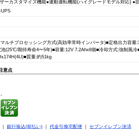
ザーカスタマイズ機能●連動運転機能(ハイグレードモデル対応) ●
UPS
マルチプロセッシング方式(高効率常時インバータ)■定格出力容量:3kVA
25℃/期待寿命4〜5年)■容量:12V 7.2Ahx8個■冷却方式:強制風
Dx174H(4U)■質量:約51kg
注意点
す。
｜
銀行振込(前払い)
｜
代金引換宅配便
｜
セブンイレブン決済