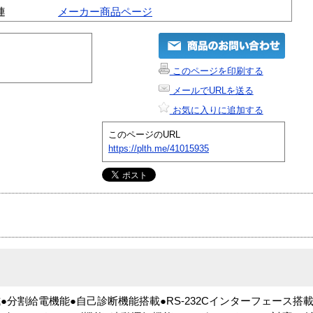
連
メーカー商品ページ
このページを印刷する
メールでURLを送る
お気に入りに追加する
このページのURL
https://plth.me/41015935
分割給電機能●自己診断機能搭載●RS-232Cインターフェース搭載