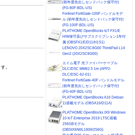
(初年度先出しセンドバック保守付)
(FG-80F-BDL-US)
Fortinet FortiGate-100F バンドルモデ
ル (初年度先出しセンドバック保守付)
(FG-100F-BDL-US)
PLAT'HOME OpenBlocks IoT FX1/E
H/W保守及びサブスクリプション1年付
属 (OBSFX1/E/D11/H1S1)
LENOVO 20X2SC8G00 ThinkPad L14
Gen2 (20X2SC8G00)
エイム電子 光ファイバーケーブル
ます。
DLC/DSC MM62.5 1m (AFP2-
DLC/DSC-62-01)
Fortinet FortiGate-40F バンドルモデル
(初年度先出しセンドバック保守付)
(FG-40F-BDL-US)
PLAT'HOME OpenBlocks A16 Debian
11搭載モデル (OBSA16/D11A)
PLAT'HOME OpenBlocks IX9 Windows
10 IoT Enterprise 2019 LTSC搭載
256GBモデル
(OBSIX9/W/L1809/256G)