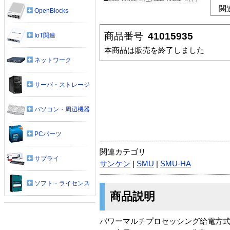
関
OpenBlocks
商品番号
41015935
IoT関連
本商品は販売を終了しました
ネットワーク
サーバ・ストレージ
パソコン・周辺機器
PCパーツ
関連カテゴリ
サプライ
サンケン
|
SMU
|
SMU-HA
ソフト・ライセンス
商品説明
パワーマルチプロセッシング給電方式●