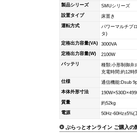
製品シリーズ
SMUシリーズ
設置タイプ
床置き
運転方式
パワーマルチプロ
タ)
定格出力容量(VA)
3000VA
定格出力容量(W)
2100W
バッテリ
種類:小形制御弁式
充電時間:約12時
仕様
通信機能:Dsub 9
本体外形寸法
190W×530D×499
質量
約52kg
電源
50Hz-60Hz±5
ぷらっとオンライン ご購入の