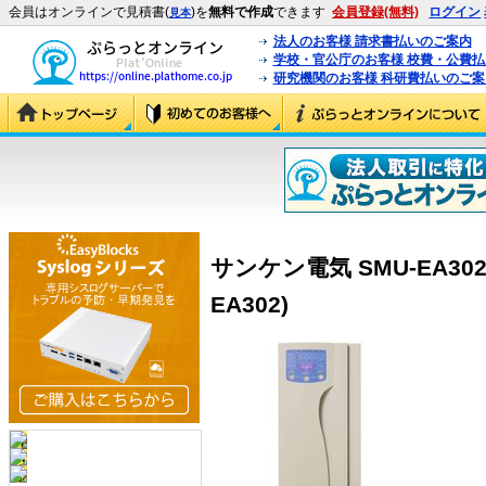
会員はオンラインで見積書(
)を
無料で作成
できます
会員登録(無料)
ログイン
見本
法人のお客様 請求書払いのご案内
学校・官公庁のお客様 校費・公費
研究機関のお客様 科研費払いのご案
サンケン電気 SMU-EA302 UP
EA302)