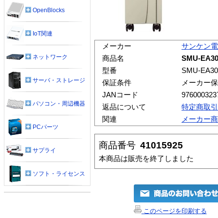
OpenBlocks
IoT関連
メーカー
サンケン電
ネットワーク
商品名
SMU-EA30
型番
SMU-EA30
サーバ・ストレージ
保証条件
メーカー保
JANコード
976000323
パソコン・周辺機器
返品について
特定商取引
関連
メーカー商
PCパーツ
商品番号
41015925
サプライ
本商品は販売を終了しました
ソフト・ライセンス
このページを印刷する