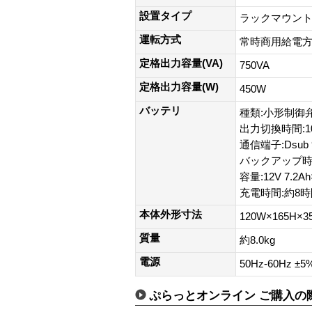
設置タイプ
ラックマウン
運転方式
常時商用給電
定格出力容量(VA)
750VA
定格出力容量(W)
450W
バッテリ
種類:小形制御弁
出力切換時間:10
通信端子:Dsub 
バックアップ時
容量:12V 7.2A
充電時間:約8時
本体外形寸法
120W×165H×
質量
約8.0kg
電源
50Hz-60Hz ±5
ぷらっとオンライン ご購入の