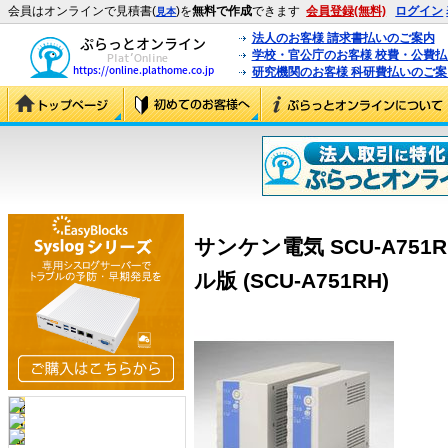
会員はオンラインで見積書(
)を
無料で作成
できます
会員登録(無料)
ログイン
見本
法人のお客様 請求書払いのご案内
学校・官公庁のお客様 校費・公費
研究機関のお客様 科研費払いのご案
サンケン電気 SCU-A75
ル版 (SCU-A751RH)