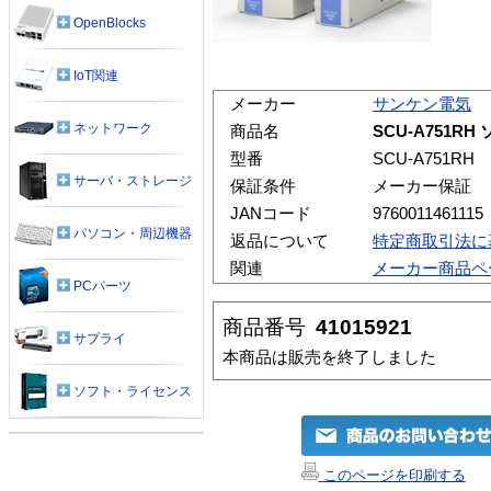
OpenBlocks
IoT関連
メーカー
サンケン電気
ネットワーク
商品名
SCU-A751R
型番
SCU-A751RH
サーバ・ストレージ
保証条件
メーカー保証
JANコード
9760011461115
パソコン・周辺機器
返品について
特定商取引法に
関連
メーカー商品ペ
PCパーツ
商品番号
41015921
サプライ
本商品は販売を終了しました
ソフト・ライセンス
このページを印刷する