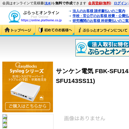
会員はオンラインで見積書(
)を
無料で作成
できます
会員登録(無料)
ログイン
見本
法人のお客様 請求書払いのご案内
学校・官公庁のお客様 校費・公費
研究機関のお客様 科研費払いのご案
サンケン電気 FBK-SFU143S
SFU143SS11)