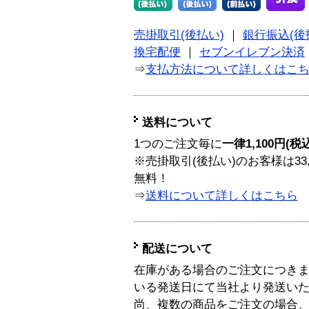
売掛取引(後払い)
｜
銀行振込(後
換宅配便
｜
セブンイレブン決済
⇒
支払方法について詳しくはこ
送料について
1つのご注文毎に
一律1,100円(税
※売掛取引(後払い)のお客様は33
無料！
⇒
送料について詳しくはこちら
配送について
在庫がある場合のご注文につき
いる発送日にて当社より発送い
尚、複数の商品をご注文の場合