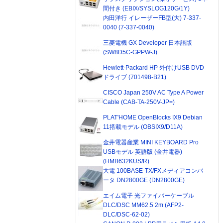
間付き (EBIX/SYSLOG120G/1Y)
内田洋行 イレーザーFB型(大) 7-337-
0040 (7-337-0040)
三菱電機 GX Developer 日本語版
(SW8D5C-GPPW-J)
Hewlett-Packard HP 外付けUSB DVD
ドライブ (701498-B21)
CISCO Japan 250V AC Type A Power
Cable (CAB-TA-250V-JP=)
PLAT'HOME OpenBlocks IX9 Debian
11搭載モデル (OBSIX9/D11A)
金井電器産業 MINI KEYBOARD Pro
USBモデル 英語版 (金井電器)
(HMB632KUS/R)
大電 100BASE-TX/FXメディアコンバ
ータ DN2800GE (DN2800GE)
エイム電子 光ファイバーケーブル
DLC/DSC MM62.5 2m (AFP2-
DLC/DSC-62-02)