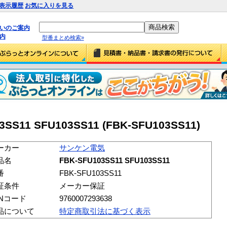
表示履歴
お気に入りを見る
払いのご案内
内
型番まとめ検索»
11 SFU103SS11 (FBK-SFU103SS11)
ーカー
サンケン電気
品名
FBK-SFU103SS11 SFU103SS11
番
FBK-SFU103SS11
証条件
メーカー保証
ANコード
9760007293638
品について
特定商取引法に基づく表示