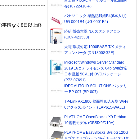
富士通 POS-Cサーマルロール紙(高保
存) (0722410-P)
パナソニック 感熱記録紙B4(6本入り)
UG-0001B4 (UG-0001B4)
の事情なく8日以上経
応研 販売大臣 NX スタンドアロン
(OKN-423533)
大電 環境対応 1000BASE-T/X メディ
アコンバータ (DN1800SG2E)
Microsoft Windows Server Standard
2019 16コアライセンス 64bitWin対応
日本語版 5CAL付 DVDパッケージ
(P73-07691)
IDEC AUTO-ID SOLUTIONS バッテリ
ー BP-007 (BP-007)
TP-Link AX1800 壁面埋め込み型 Wi-Fi
6アクセスポイント (EAP615-WALL)
PLAT'HOME OpenBlocks IX9 Debian
10搭載モデル (OBSIX9/D10A)
PLAT'HOME EasyBlocks Syslog 120G
サブスクリプション(保守サービス) 1年