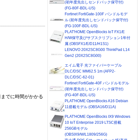
(初年度先出しセンドバック保守付)
(FG-80F-BDL-US)
Fortinet FortiGate-100F バンドルモデ
ル (初年度先出しセンドバック保守付)
(FG-100F-BDL-US)
PLAT'HOME OpenBlocks IoT FX1/E
H/W保守及びサブスクリプション1年付
属 (OBSFX1/E/D11/H1S1)
LENOVO 20X2SC8G00 ThinkPad L14
Gen2 (20X2SC8G00)
エイム電子 光ファイバーケーブル
DLC/DSC MM62.5 1m (AFP2-
DLC/DSC-62-01)
Fortinet FortiGate-40F バンドルモデル
(初年度先出しセンドバック保守付)
(FG-40F-BDL-US)
着までに時間がかかる
PLAT'HOME OpenBlocks A16 Debian
11搭載モデル (OBSA16/D11A)
PLAT'HOME OpenBlocks IX9 Windows
10 IoT Enterprise 2019 LTSC搭載
256GBモデル
(OBSIX9/W/L1809/256G)