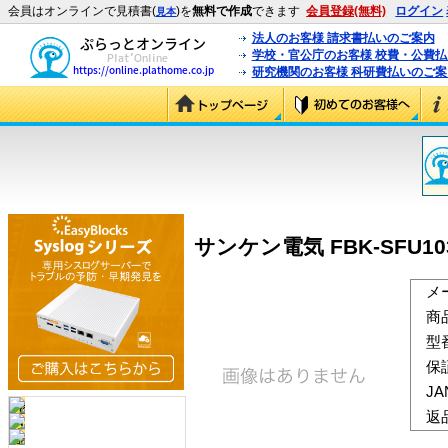
会員はオンラインで見積書(
)を
無料で作成
できます
会員登録(無料)
ログイン
見本
法人のお客様 請求書払いのご案内
学校・官公庁のお客様 校費・公費
研究機関のお客様 科研費払いのご案
サンケン電気 FBK-SFU103SS
メ
商
型
保
J
返