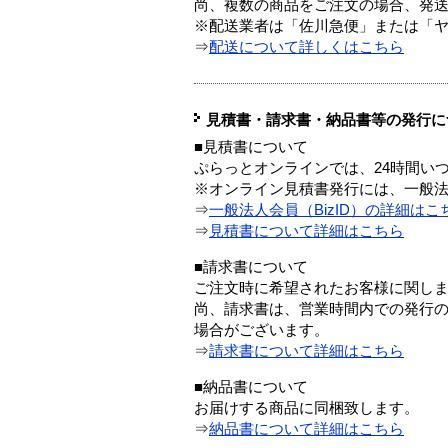
尚、複数の商品をご注文の場合、発
※配送業者は「佐川急便」または「
⇒
配送について詳しくはこちら
見積書・請求書・納品書等の発行に
■見積書について
ぷらっとオンラインでは、24時間い
※オンライン見積書発行には、一般法人
⇒
一般法人会員（BizID）の詳細はこ
⇒
見積書について詳細はこちら
■請求書について
ご注文時に希望されたお客様に関し
尚、請求書は、営業時間内での発行
場合がございます。
⇒
請求書について詳細はこちら
■納品書について
お届けする商品に同梱致します。
⇒
納品書について詳細はこちら