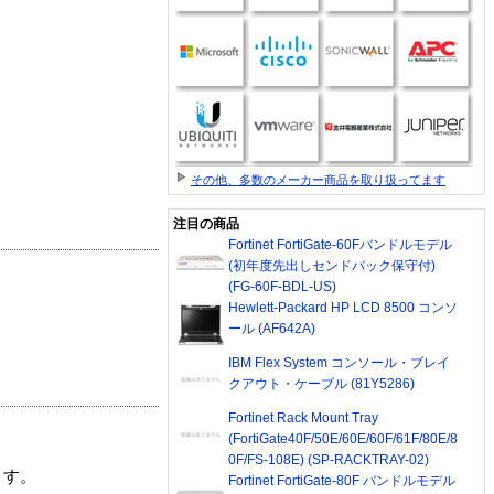
その他、多数のメーカー商品を取り扱ってます
注目の商品
Fortinet FortiGate-60Fバンドルモデル
(初年度先出しセンドバック保守付)
(FG-60F-BDL-US)
Hewlett-Packard HP LCD 8500 コンソ
ール (AF642A)
IBM Flex System コンソール・ブレイ
クアウト・ケーブル (81Y5286)
Fortinet Rack Mount Tray
(FortiGate40F/50E/60E/60F/61F/80E/8
0F/FS-108E) (SP-RACKTRAY-02)
ます。
Fortinet FortiGate-80F バンドルモデル