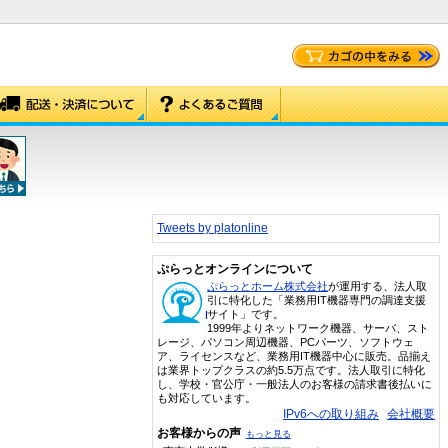
Tweets by platonline
ぷらっとオンラインについて
ぷらっとホーム株式会社
が運用する、法人取
引に特化した「業務用IT機器専門の調達支援
サイト」です。
1999年よりネットワーク機器、サーバ、スト
レージ、パソコン周辺機器、PCパーツ、ソフトウェ
ア、ライセンスなど、業務用IT機器中心に販売。品揃え
は業界トップクラスの約5.5万点です。法人取引に特化
し、学校・官公庁・一般法人のお客様の請求書後払いに
も対応しています。
IPv6への取り組み
会社概要
お客様からの声
もっと見る