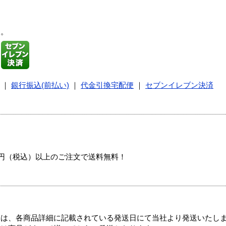
す。
｜
銀行振込(前払い)
｜
代金引換宅配便
｜
セブンイレブン決済
00円（税込）以上のご注文で送料無料！
ては、各商品詳細に記載されている発送日にて当社より発送いたし