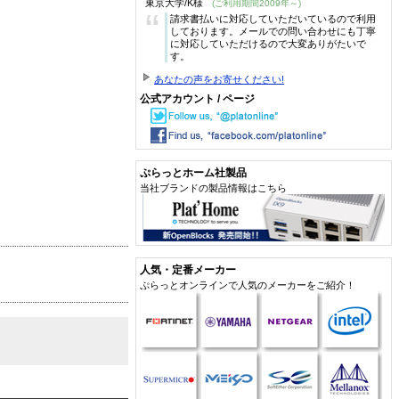
東京大学/K様
(ご利用期間2009年～)
“
請求書払いに対応していただいているので利用
しております。メールでの問い合わせにも丁寧
に対応していただけるので大変ありがたいで
す。
あなたの声をお寄せください!
公式アカウント / ページ
ぷらっとホーム社製品
当社ブランドの製品情報はこちら
人気・定番メーカー
ぷらっとオンラインで人気のメーカーをご紹介！