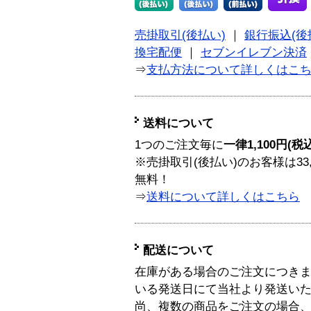
売掛取引(後払い)
｜
銀行振込(後
換宅配便
｜
セブンイレブン決済
⇒
支払方法について詳しくはこ
送料について
1つのご注文毎に
一律1,100円(税
※売掛取引(後払い)のお客様は33
無料！
⇒
送料について詳しくはこちら
配送について
在庫がある場合のご注文につき
いる発送日にて当社より発送い
尚、複数の商品をご注文の場合