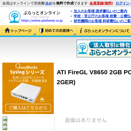
会員はオンラインで見積書(
)を
無料で作成
できます
会員登録(無料)
ログイン
見本
法人のお客様 請求書払いのご案内
学校・官公庁のお客様 校費・公費
研究機関のお客様 科研費払いのご案
ATI FireGL V8650 2GB P
2GER)