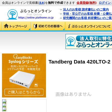
会員はオンラインで見積書(
)を
無料で作成
できます
会員登録(無料)
ログイン
見本
法人のお客様 請求書払いのご案内
学校・官公庁のお客様 校費・公費
研究機関のお客様 科研費払いのご案
Tandberg Data 420LTO-2 