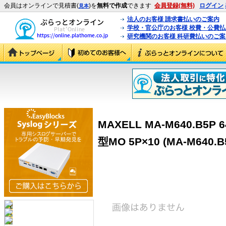
会員はオンラインで見積書(
)を
無料で作成
できます
会員登録(無料)
ログイン
見本
法人のお客様 請求書払いのご案内
学校・官公庁のお客様 校費・公費
研究機関のお客様 科研費払いのご案
MAXELL MA-M640.B5
型MO 5P×10 (MA-M640.B