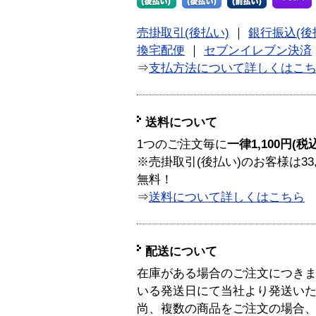
売掛取引(後払い)
｜
銀行振込(後
換宅配便
｜
セブンイレブン決済
⇒
支払方法について詳しくはこ
送料について
1つのご注文毎に
一律1,100円(税
※売掛取引(後払い)のお客様は33
無料！
⇒
送料について詳しくはこちら
配送について
在庫がある場合のご注文につき
いる発送日にて当社より発送い
尚、複数の商品をご注文の場合