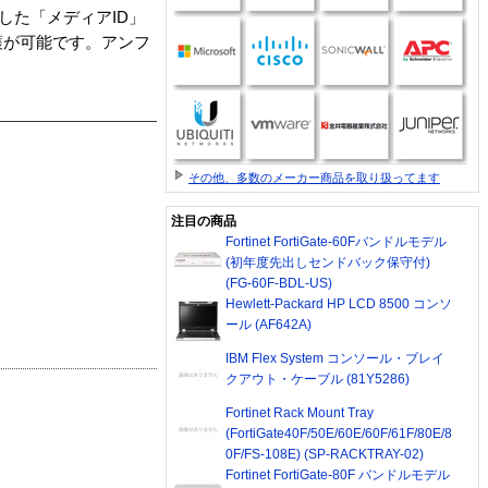
した「メディアID」
護が可能です。アンフ
その他、多数のメーカー商品を取り扱ってます
注目の商品
Fortinet FortiGate-60Fバンドルモデル
(初年度先出しセンドバック保守付)
(FG-60F-BDL-US)
Hewlett-Packard HP LCD 8500 コンソ
ール (AF642A)
IBM Flex System コンソール・ブレイ
クアウト・ケーブル (81Y5286)
Fortinet Rack Mount Tray
(FortiGate40F/50E/60E/60F/61F/80E/8
0F/FS-108E) (SP-RACKTRAY-02)
Fortinet FortiGate-80F バンドルモデル