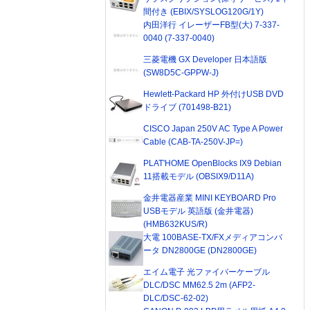
間付き (EBIX/SYSLOG120G/1Y)
内田洋行 イレーザーFB型(大) 7-337-
0040 (7-337-0040)
三菱電機 GX Developer 日本語版
(SW8D5C-GPPW-J)
Hewlett-Packard HP 外付けUSB DVD
ドライブ (701498-B21)
CISCO Japan 250V AC Type A Power
Cable (CAB-TA-250V-JP=)
PLAT'HOME OpenBlocks IX9 Debian
11搭載モデル (OBSIX9/D11A)
金井電器産業 MINI KEYBOARD Pro
USBモデル 英語版 (金井電器)
(HMB632KUS/R)
大電 100BASE-TX/FXメディアコンバ
ータ DN2800GE (DN2800GE)
エイム電子 光ファイバーケーブル
DLC/DSC MM62.5 2m (AFP2-
DLC/DSC-62-02)