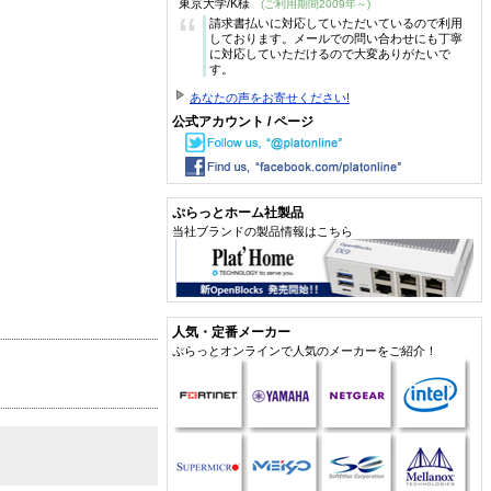
東京大学/K様
(ご利用期間2009年～)
“
請求書払いに対応していただいているので利用
しております。メールでの問い合わせにも丁寧
に対応していただけるので大変ありがたいで
す。
あなたの声をお寄せください!
公式アカウント / ページ
ぷらっとホーム社製品
当社ブランドの製品情報はこちら
人気・定番メーカー
ぷらっとオンラインで人気のメーカーをご紹介！