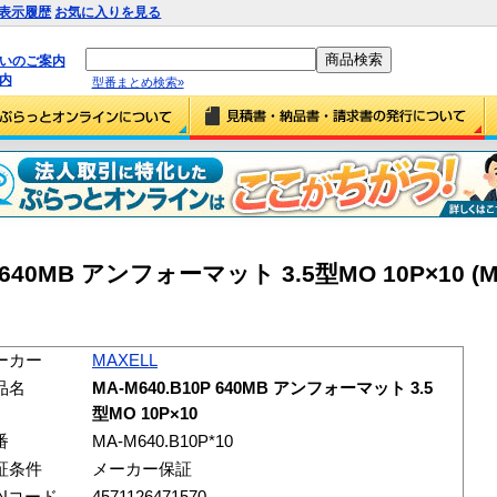
表示履歴
お気に入りを見る
払いのご案内
内
型番まとめ検索»
P 640MB アンフォーマット 3.5型MO 10P×10 (M
ーカー
MAXELL
品名
MA-M640.B10P 640MB アンフォーマット 3.5
型MO 10P×10
番
MA-M640.B10P*10
証条件
メーカー保証
ANコード
4571126471570