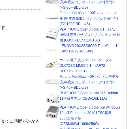
(初年度先出しセンドバック保守付)
(FG-80F-BDL-US)
Fortinet FortiGate-100F バンドルモデ
ル (初年度先出しセンドバック保守付)
(FG-100F-BDL-US)
ます。
PLAT'HOME OpenBlocks IoT FX1/E
H/W保守及びサブスクリプション1年付
属 (OBSFX1/E/D11/H1S1)
LENOVO 20X2SC8G00 ThinkPad L14
Gen2 (20X2SC8G00)
エイム電子 光ファイバーケーブル
DLC/DSC MM62.5 1m (AFP2-
DLC/DSC-62-01)
Fortinet FortiGate-40F バンドルモデル
(初年度先出しセンドバック保守付)
(FG-40F-BDL-US)
PLAT'HOME OpenBlocks A16 Debian
11搭載モデル (OBSA16/D11A)
PLAT'HOME OpenBlocks IX9 Windows
10 IoT Enterprise 2019 LTSC搭載
256GBモデル
着までに時間がかかる
(OBSIX9/W/L1809/256G)