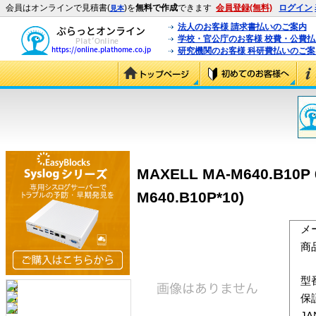
会員はオンラインで見積書(
)を
無料で作成
できます
会員登録(無料)
ログイン
見本
法人のお客様 請求書払いのご案内
学校・官公庁のお客様 校費・公費
研究機関のお客様 科研費払いのご案
MAXELL MA-M640.B10
M640.B10P*10)
メ
商
型
保
J