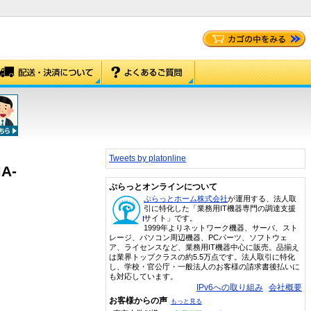
Tweets by platonline
A-
ぷらっとオンラインについて
ぷらっとホーム株式会社
が運用する、法人取
引に特化した「業務用IT機器専門の調達支援
サイト」です。
1999年よりネットワーク機器、サーバ、スト
レージ、パソコン周辺機器、PCパーツ、ソフトウェ
ア、ライセンスなど、業務用IT機器中心に販売。品揃え
は業界トップクラスの約5.5万点です。法人取引に特化
し、学校・官公庁・一般法人のお客様の請求書後払いに
も対応しています。
IPv6への取り組み
会社概要
お客様からの声
もっと見る