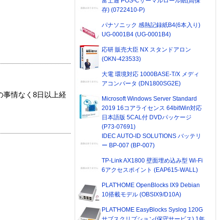
富士通 POS-Cサーマルロール紙(高保
存) (0722410-P)
パナソニック 感熱記録紙B4(6本入り)
UG-0001B4 (UG-0001B4)
応研 販売大臣 NX スタンドアロン
(OKN-423533)
大電 環境対応 1000BASE-T/X メディ
アコンバータ (DN1800SG2E)
の事情なく8日以上経
Microsoft Windows Server Standard
2019 16コアライセンス 64bitWin対応
日本語版 5CAL付 DVDパッケージ
(P73-07691)
IDEC AUTO-ID SOLUTIONS バッテリ
ー BP-007 (BP-007)
TP-Link AX1800 壁面埋め込み型 Wi-Fi
6アクセスポイント (EAP615-WALL)
PLAT'HOME OpenBlocks IX9 Debian
10搭載モデル (OBSIX9/D10A)
PLAT'HOME EasyBlocks Syslog 120G
サブスクリプション(保守サービス) 1年