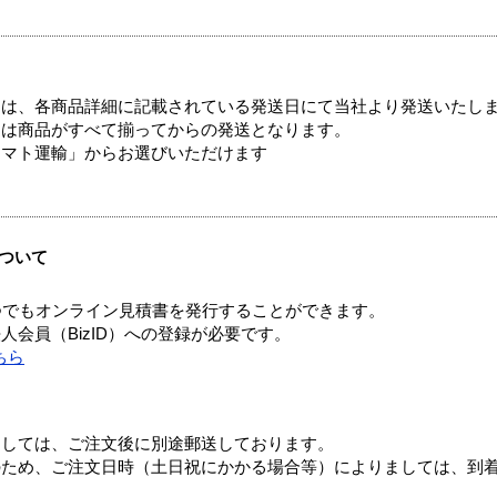
ては、各商品詳細に記載されている発送日にて当社より発送いたし
送は商品がすべて揃ってからの発送となります。
ヤマト運輸」からお選びいただけます
ついて
つでもオンライン見積書を発行することができます。
会員（BizID）への登録が必要です。
ちら
ましては、ご注文後に別途郵送しております。
のため、ご注文日時（土日祝にかかる場合等）によりましては、到