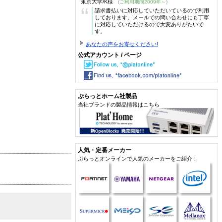
東京大学/K様
(ご利用期間2009年～)
“
請求書払いに対応していただいているので利用
しております。メールでの問い合わせにも丁寧
に対応していただけるので大変ありがたいで
す。
あなたの声をお寄せください!
公式アカウント / ページ
ぷらっとホーム社製品
当社ブランドの製品情報はこちら
人気・定番メーカー
ぷらっとオンラインで人気のメーカーをご紹介！