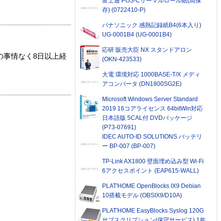
富士通 POS-Cサーマルロール紙(高保
存) (0722410-P)
パナソニック 感熱記録紙B4(6本入り)
UG-0001B4 (UG-0001B4)
応研 販売大臣 NX スタンドアロン
の事情なく8日以上経
(OKN-423533)
大電 環境対応 1000BASE-T/X メディ
アコンバータ (DN1800SG2E)
Microsoft Windows Server Standard
2019 16コアライセンス 64bitWin対応
日本語版 5CAL付 DVDパッケージ
(P73-07691)
IDEC AUTO-ID SOLUTIONS バッテリ
ー BP-007 (BP-007)
TP-Link AX1800 壁面埋め込み型 Wi-Fi
6アクセスポイント (EAP615-WALL)
PLAT'HOME OpenBlocks IX9 Debian
10搭載モデル (OBSIX9/D10A)
PLAT'HOME EasyBlocks Syslog 120G
サブスクリプション(保守サービス) 1年