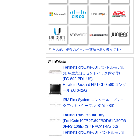
その他、多数のメーカー商品を取り扱ってます
注目の商品
Fortinet FortiGate-60Fバンドルモデル
(初年度先出しセンドバック保守付)
(FG-60F-BDL-US)
Hewlett-Packard HP LCD 8500 コンソ
ール (AF642A)
IBM Flex System コンソール・ブレイ
クアウト・ケーブル (81Y5286)
Fortinet Rack Mount Tray
(FortiGate40F/50E/60E/60F/61F/80E/8
0F/FS-108E) (SP-RACKTRAY-02)
Fortinet FortiGate-80F バンドルモデル