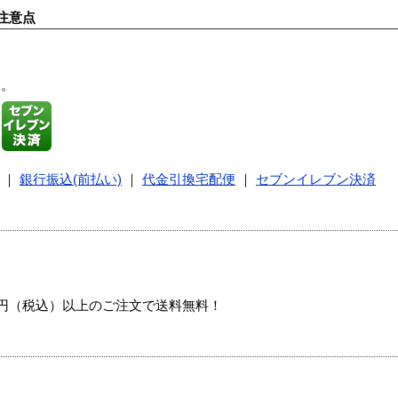
注意点
す。
｜
銀行振込(前払い)
｜
代金引換宅配便
｜
セブンイレブン決済
00円（税込）以上のご注文で送料無料！