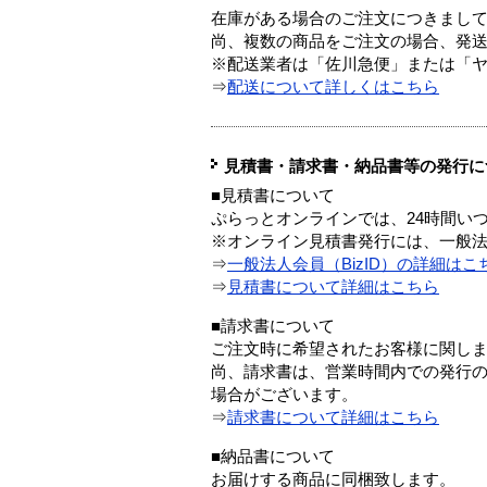
在庫がある場合のご注文につきまし
尚、複数の商品をご注文の場合、発
※配送業者は「佐川急便」または「
⇒
配送について詳しくはこちら
見積書・請求書・納品書等の発行に
■見積書について
ぷらっとオンラインでは、24時間い
※オンライン見積書発行には、一般法人
⇒
一般法人会員（BizID）の詳細はこ
⇒
見積書について詳細はこちら
■請求書について
ご注文時に希望されたお客様に関し
尚、請求書は、営業時間内での発行
場合がございます。
⇒
請求書について詳細はこちら
■納品書について
お届けする商品に同梱致します。