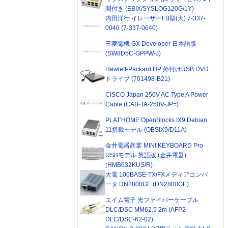
間付き (EBIX/SYSLOG120G/1Y)
内田洋行 イレーザーFB型(大) 7-337-
0040 (7-337-0040)
三菱電機 GX Developer 日本語版
(SW8D5C-GPPW-J)
Hewlett-Packard HP 外付けUSB DVD
ドライブ (701498-B21)
CISCO Japan 250V AC Type A Power
Cable (CAB-TA-250V-JP=)
PLAT'HOME OpenBlocks IX9 Debian
11搭載モデル (OBSIX9/D11A)
金井電器産業 MINI KEYBOARD Pro
USBモデル 英語版 (金井電器)
(HMB632KUS/R)
大電 100BASE-TX/FXメディアコンバ
ータ DN2800GE (DN2800GE)
エイム電子 光ファイバーケーブル
DLC/DSC MM62.5 2m (AFP2-
DLC/DSC-62-02)