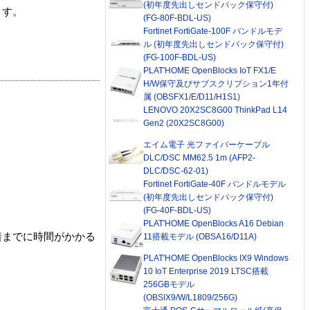
(初年度先出しセンドバック保守付)
ます。
(FG-80F-BDL-US)
Fortinet FortiGate-100F バンドルモデ
ル (初年度先出しセンドバック保守付)
(FG-100F-BDL-US)
PLAT'HOME OpenBlocks IoT FX1/E
H/W保守及びサブスクリプション1年付
属 (OBSFX1/E/D11/H1S1)
LENOVO 20X2SC8G00 ThinkPad L14
Gen2 (20X2SC8G00)
エイム電子 光ファイバーケーブル
DLC/DSC MM62.5 1m (AFP2-
DLC/DSC-62-01)
Fortinet FortiGate-40F バンドルモデル
(初年度先出しセンドバック保守付)
(FG-40F-BDL-US)
PLAT'HOME OpenBlocks A16 Debian
着までに時間がかかる
11搭載モデル (OBSA16/D11A)
PLAT'HOME OpenBlocks IX9 Windows
10 IoT Enterprise 2019 LTSC搭載
256GBモデル
(OBSIX9/W/L1809/256G)