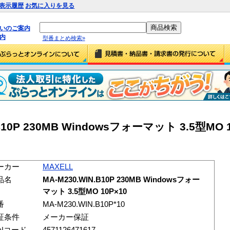
表示履歴
お気に入りを見る
払いのご案内
内
型番まとめ検索»
B10P 230MB Windowsフォーマット 3.5型MO 1
ーカー
MAXELL
品名
MA-M230.WIN.B10P 230MB Windowsフォー
マット 3.5型MO 10P×10
番
MA-M230.WIN.B10P*10
証条件
メーカー保証
ANコード
4571126471617