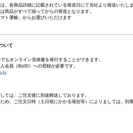
ては、各商品詳細に記載されている発送日にて当社より発送いたし
送は商品がすべて揃ってからの発送となります。
ヤマト運輸」からお選びいただけます
ついて
つでもオンライン見積書を発行することができます。
会員（BizID）への登録が必要です。
ちら
ましては、ご注文後に別途郵送しております。
のため、ご注文日時（土日祝にかかる場合等）によりましては、到