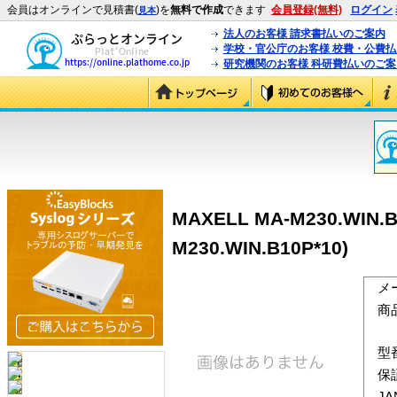
会員はオンラインで見積書(
)を
無料で作成
できます
会員登録(無料)
ログイン
見本
法人のお客様 請求書払いのご案内
学校・官公庁のお客様 校費・公費
研究機関のお客様 科研費払いのご案
MAXELL MA-M230.WIN.
M230.WIN.B10P*10)
メ
商
型
保
J