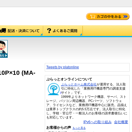
Tweets by platonline
0P×10 (MA-
ぷらっとオンラインについて
ぷらっとホーム株式会社
が運用する、法人取
引に特化した「業務用IT機器専門の調達支援
サイト」です。
1999年よりネットワーク機器、サーバ、スト
レージ、パソコン周辺機器、PCパーツ、ソフトウェ
ア、ライセンスなど、業務用IT機器中心に販売。品揃え
は業界トップクラスの約5.5万点です。法人取引に特化
し、学校・官公庁・一般法人のお客様の請求書後払いに
も対応しています。
IPv6への取り組み
会社概要
お客様からの声
もっと見る