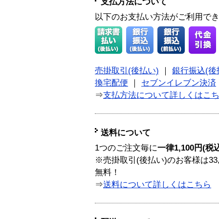
支払方法について
以下のお支払い方法がご利用で
売掛取引(後払い)
｜
銀行振込(後
換宅配便
｜
セブンイレブン決済
⇒
支払方法について詳しくはこ
送料について
1つのご注文毎に
一律1,100円(税
※売掛取引(後払い)のお客様は33
無料！
⇒
送料について詳しくはこちら