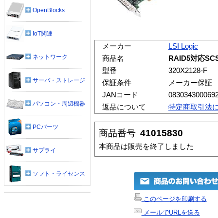
OpenBlocks
IoT関連
メーカー
LSI Logic
ネットワーク
商品名
RAID5対応SCS
型番
320X2128-F
サーバ・ストレージ
保証条件
メーカー保証
JANコード
083034300069
パソコン・周辺機器
返品について
特定商取引法
PCパーツ
商品番号
41015830
本商品は販売を終了しました
サプライ
ソフト・ライセンス
このページを印刷する
メールでURLを送る