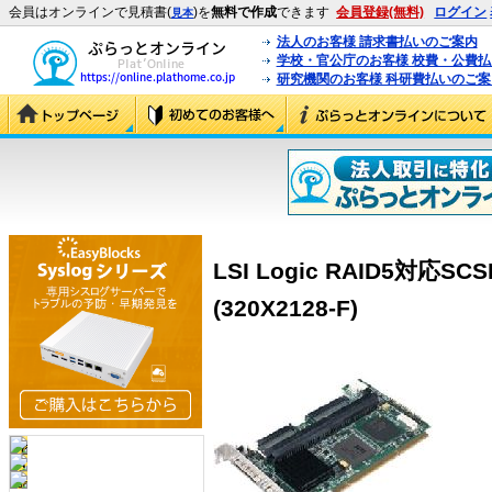
会員はオンラインで見積書(
)を
無料で作成
できます
会員登録(無料)
ログイン
見本
法人のお客様 請求書払いのご案内
学校・官公庁のお客様 校費・公費
研究機関のお客様 科研費払いのご案
LSI Logic RAID5対応SCS
(320X2128-F)