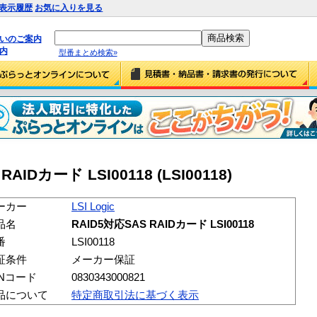
表示履歴
お気に入りを見る
払いのご案内
内
型番まとめ検索»
 RAIDカード LSI00118 (LSI00118)
ーカー
LSI Logic
品名
RAID5対応SAS RAIDカード LSI00118
番
LSI00118
証条件
メーカー保証
ANコード
0830343000821
品について
特定商取引法に基づく表示