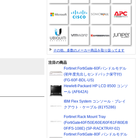
その他、多数のメーカー商品を取り扱ってます
注目の商品
Fortinet FortiGate-60Fバンドルモデル
(初年度先出しセンドバック保守付)
(FG-60F-BDL-US)
Hewlett-Packard HP LCD 8500 コンソ
ール (AF642A)
IBM Flex System コンソール・ブレイ
クアウト・ケーブル (81Y5286)
Fortinet Rack Mount Tray
(FortiGate40F/50E/60E/60F/61F/80E/8
0F/FS-108E) (SP-RACKTRAY-02)
Fortinet FortiGate-80F バンドルモデル