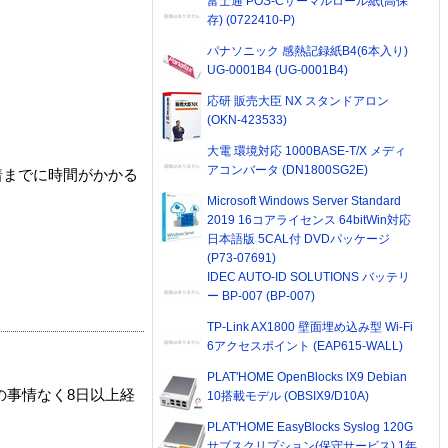
富士通 POS-Cサーマルロール紙(高保
存) (0722410-P)
パナソニック 感熱記録紙B4(6本入り)
UG-0001B4 (UG-0001B4)
応研 販売大臣 NX スタンドアロン
(OKN-423533)
大電 環境対応 1000BASE-T/X メディ
アコンバータ (DN1800SG2E)
着までに時間がかかる
Microsoft Windows Server Standard
2019 16コアライセンス 64bitWin対応
日本語版 5CAL付 DVDパッケージ
(P73-07691)
IDEC AUTO-ID SOLUTIONS バッテリ
ー BP-007 (BP-007)
TP-Link AX1800 壁面埋め込み型 Wi-Fi
6アクセスポイント (EAP615-WALL)
PLAT'HOME OpenBlocks IX9 Debian
の事情なく8日以上経
10搭載モデル (OBSIX9/D10A)
PLAT'HOME EasyBlocks Syslog 120G
サブスクリプション(保守サービス) 1年