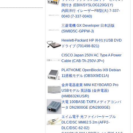
間付き (EBIX/SYSLOG120G/1Y)
内田洋行 イレーザーFB型(大) 7-337-
0040 (7-337-0040)
三菱電機 GX Developer 日本語版
(SW8D5C-GPPW-J)
Hewlett-Packard HP 外付けUSB DVD
ドライブ (701498-B21)
CISCO Japan 250V AC Type A Power
Cable (CAB-TA-250V-JP=)
PLAT'HOME OpenBlocks IX9 Debian
11搭載モデル (OBSIX9/D11A)
金井電器産業 MINI KEYBOARD Pro
USBモデル 英語版 (金井電器)
(HMB632KUS/R)
大電 100BASE-TX/FXメディアコンバ
ータ DN2800GE (DN2800GE)
エイム電子 光ファイバーケーブル
DLC/DSC MM62.5 2m (AFP2-
DLC/DSC-62-02)