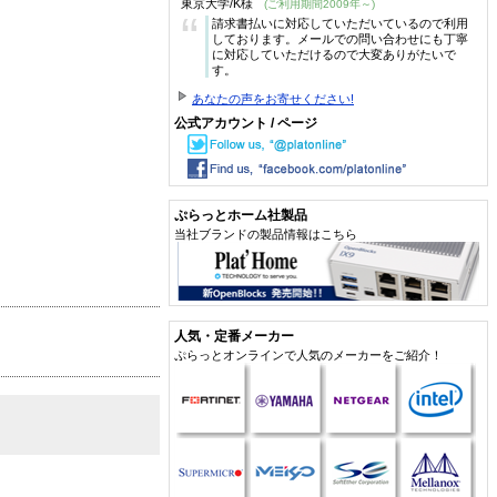
東京大学/K様
(ご利用期間2009年～)
“
請求書払いに対応していただいているので利用
しております。メールでの問い合わせにも丁寧
に対応していただけるので大変ありがたいで
す。
あなたの声をお寄せください!
公式アカウント / ページ
ぷらっとホーム社製品
当社ブランドの製品情報はこちら
人気・定番メーカー
ぷらっとオンラインで人気のメーカーをご紹介！