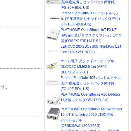
(初年度先出しセンドバック保守付)
(FG-80F-BDL-US)
Fortinet FortiGate-100F バンドルモデ
ル (初年度先出しセンドバック保守付)
(FG-100F-BDL-US)
PLAT'HOME OpenBlocks IoT FX1/E
H/W保守及びサブスクリプション1年付
属 (OBSFX1/E/D11/H1S1)
LENOVO 20X2SC8G00 ThinkPad L14
Gen2 (20X2SC8G00)
エイム電子 光ファイバーケーブル
DLC/DSC MM62.5 1m (AFP2-
DLC/DSC-62-01)
Fortinet FortiGate-40F バンドルモデル
(初年度先出しセンドバック保守付)
ます。
(FG-40F-BDL-US)
PLAT'HOME OpenBlocks A16 Debian
11搭載モデル (OBSA16/D11A)
PLAT'HOME OpenBlocks IX9 Windows
10 IoT Enterprise 2019 LTSC搭載
256GBモデル
(OBSIX9/W/L1809/256G)