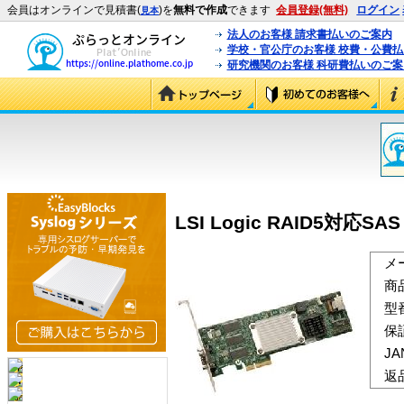
会員はオンラインで見積書(
)を
無料で作成
できます
会員登録(無料)
ログイン
見本
法人のお客様 請求書払いのご案内
学校・官公庁のお客様 校費・公費
研究機関のお客様 科研費払いのご案
LSI Logic RAID5対応SAS
メ
商
型
保
J
返