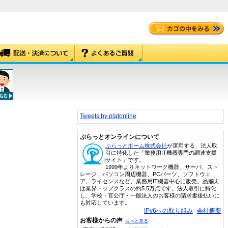
Tweets by platonline
ぷらっとオンラインについて
ぷらっとホーム株式会社
が運用する、法人取
引に特化した「業務用IT機器専門の調達支援
サイト」です。
1999年よりネットワーク機器、サーバ、スト
レージ、パソコン周辺機器、PCパーツ、ソフトウェ
ア、ライセンスなど、業務用IT機器中心に販売。品揃え
は業界トップクラスの約5.5万点です。法人取引に特化
し、学校・官公庁・一般法人のお客様の請求書後払いに
も対応しています。
IPv6への取り組み
会社概要
お客様からの声
もっと見る