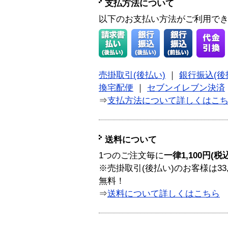
支払方法について
以下のお支払い方法がご利用で
売掛取引(後払い)
｜
銀行振込(後
換宅配便
｜
セブンイレブン決済
⇒
支払方法について詳しくはこ
送料について
1つのご注文毎に
一律1,100円(税
※売掛取引(後払い)のお客様は33
無料！
⇒
送料について詳しくはこちら