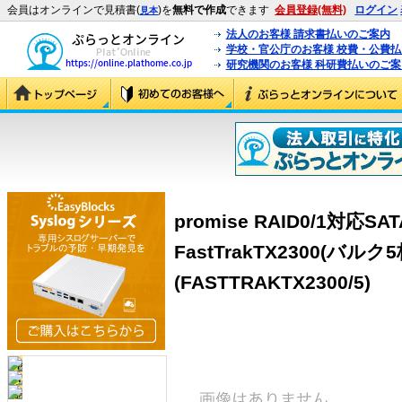
会員はオンラインで見積書(
)を
無料で作成
できます
会員登録(無料)
ログイン
見本
法人のお客様 請求書払いのご案内
学校・官公庁のお客様 校費・公費
研究機関のお客様 科研費払いのご案
promise RAID0/1対応SA
FastTrakTX2300(バル
(FASTTRAKTX2300/5)