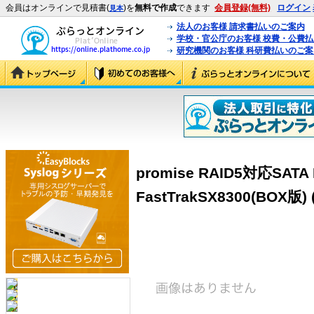
会員はオンラインで見積書(
)を
無料で作成
できます
会員登録(無料)
ログイン
見本
法人のお客様 請求書払いのご案内
学校・官公庁のお客様 校費・公費
研究機関のお客様 科研費払いのご案
promise RAID5対応SAT
FastTrakSX8300(BOX版)