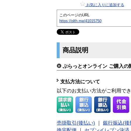
お気に入りに追加する
このページのURL
https://plth.me/41015750
商品説明
ぷらっとオンライン ご購入の
支払方法について
以下のお支払い方法がご利用で
売掛取引(後払い)
｜
銀行振込(後
換宅配便
｜
セブンイレブン決済