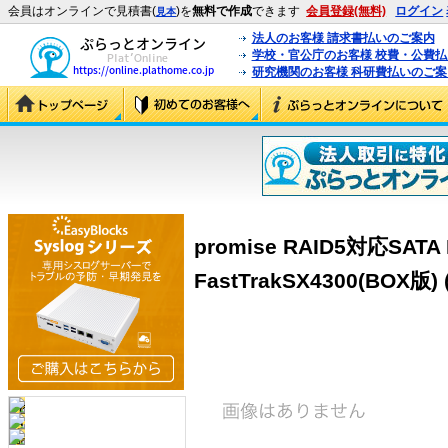
会員はオンラインで見積書(
)を
無料で作成
できます
会員登録(無料)
ログイン
見本
法人のお客様 請求書払いのご案内
学校・官公庁のお客様 校費・公費
研究機関のお客様 科研費払いのご案
promise RAID5対応SAT
FastTrakSX4300(BOX版)