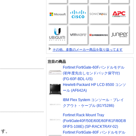
その他、多数のメーカー商品を取り扱ってます
注目の商品
Fortinet FortiGate-60Fバンドルモデル
(初年度先出しセンドバック保守付)
(FG-60F-BDL-US)
Hewlett-Packard HP LCD 8500 コンソ
ール (AF642A)
IBM Flex System コンソール・ブレイ
クアウト・ケーブル (81Y5286)
Fortinet Rack Mount Tray
(FortiGate40F/50E/60E/60F/61F/80E/8
0F/FS-108E) (SP-RACKTRAY-02)
ます。
Fortinet FortiGate-80F バンドルモデル