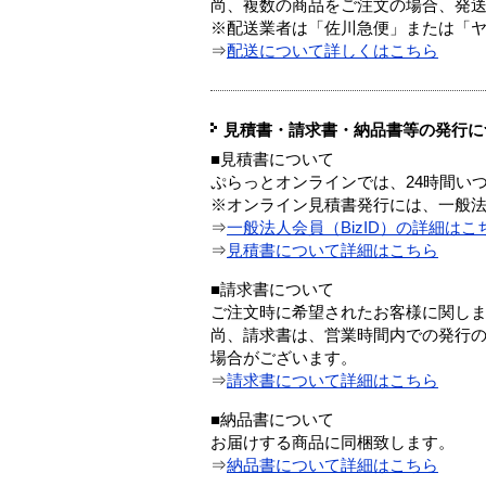
尚、複数の商品をご注文の場合、発
※配送業者は「佐川急便」または「
⇒
配送について詳しくはこちら
見積書・請求書・納品書等の発行に
■見積書について
ぷらっとオンラインでは、24時間い
※オンライン見積書発行には、一般法人
⇒
一般法人会員（BizID）の詳細はこ
⇒
見積書について詳細はこちら
■請求書について
ご注文時に希望されたお客様に関し
尚、請求書は、営業時間内での発行
場合がございます。
⇒
請求書について詳細はこちら
■納品書について
お届けする商品に同梱致します。
⇒
納品書について詳細はこちら