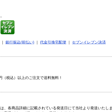
す。
｜
銀行振込(前払い)
｜
代金引換宅配便
｜
セブンイレブン決済
00円（税込）以上のご注文で送料無料！
ては、各商品詳細に記載されている発送日にて当社より発送いたし