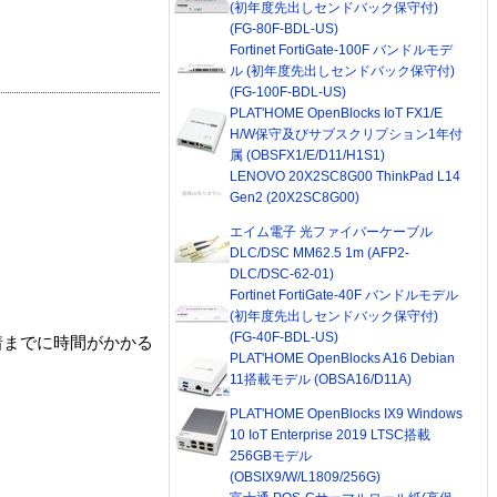
(初年度先出しセンドバック保守付)
(FG-80F-BDL-US)
Fortinet FortiGate-100F バンドルモデ
ル (初年度先出しセンドバック保守付)
(FG-100F-BDL-US)
PLAT'HOME OpenBlocks IoT FX1/E
H/W保守及びサブスクリプション1年付
属 (OBSFX1/E/D11/H1S1)
LENOVO 20X2SC8G00 ThinkPad L14
Gen2 (20X2SC8G00)
エイム電子 光ファイバーケーブル
DLC/DSC MM62.5 1m (AFP2-
DLC/DSC-62-01)
Fortinet FortiGate-40F バンドルモデル
(初年度先出しセンドバック保守付)
(FG-40F-BDL-US)
着までに時間がかかる
PLAT'HOME OpenBlocks A16 Debian
11搭載モデル (OBSA16/D11A)
PLAT'HOME OpenBlocks IX9 Windows
10 IoT Enterprise 2019 LTSC搭載
256GBモデル
(OBSIX9/W/L1809/256G)