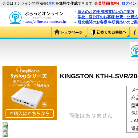
会員はオンラインで見積書(
)を
無料で作成
できます
会員登録(無料)
ログイン
見本
法人のお客様 請求書払いのご案内
学校・官公庁のお客様 校費・公費
研究機関のお客様 科研費払いのご案
KINGSTON KTH-LSVR/204
メ
商
型
保
J
返