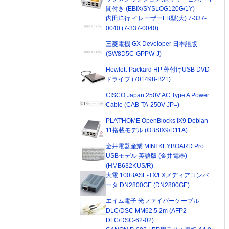
間付き (EBIX/SYSLOG120G/1Y)
内田洋行 イレーザーFB型(大) 7-337-
0040 (7-337-0040)
三菱電機 GX Developer 日本語版
(SW8D5C-GPPW-J)
Hewlett-Packard HP 外付けUSB DVD
ドライブ (701498-B21)
CISCO Japan 250V AC Type A Power
Cable (CAB-TA-250V-JP=)
PLAT'HOME OpenBlocks IX9 Debian
11搭載モデル (OBSIX9/D11A)
金井電器産業 MINI KEYBOARD Pro
USBモデル 英語版 (金井電器)
(HMB632KUS/R)
大電 100BASE-TX/FXメディアコンバ
ータ DN2800GE (DN2800GE)
エイム電子 光ファイバーケーブル
DLC/DSC MM62.5 2m (AFP2-
DLC/DSC-62-02)