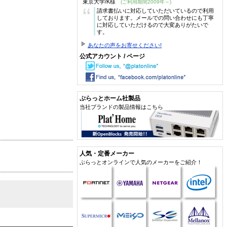
東京大学/K様
(ご利用期間2009年～)
“
請求書払いに対応していただいているので利用
しております。メールでの問い合わせにも丁寧
に対応していただけるので大変ありがたいで
す。
あなたの声をお寄せください!
公式アカウント / ページ
ぷらっとホーム社製品
当社ブランドの製品情報はこちら
人気・定番メーカー
ぷらっとオンラインで人気のメーカーをご紹介！