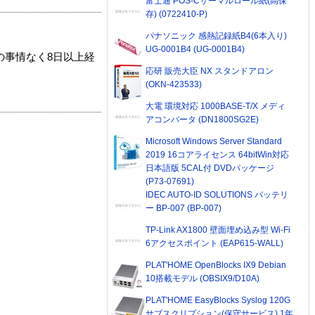
富士通 POS-Cサーマルロール紙(高保
存) (0722410-P)
パナソニック 感熱記録紙B4(6本入り)
UG-0001B4 (UG-0001B4)
の事情なく8日以上経
応研 販売大臣 NX スタンドアロン
(OKN-423533)
大電 環境対応 1000BASE-T/X メディ
アコンバータ (DN1800SG2E)
Microsoft Windows Server Standard
2019 16コアライセンス 64bitWin対応
日本語版 5CAL付 DVDパッケージ
(P73-07691)
IDEC AUTO-ID SOLUTIONS バッテリ
ー BP-007 (BP-007)
TP-Link AX1800 壁面埋め込み型 Wi-Fi
6アクセスポイント (EAP615-WALL)
PLAT'HOME OpenBlocks IX9 Debian
10搭載モデル (OBSIX9/D10A)
PLAT'HOME EasyBlocks Syslog 120G
サブスクリプション(保守サービス) 1年