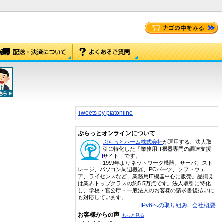
Tweets by platonline
ぷらっとオンラインについて
ぷらっとホーム株式会社
が運用する、法人取
引に特化した「業務用IT機器専門の調達支援
サイト」です。
1999年よりネットワーク機器、サーバ、スト
レージ、パソコン周辺機器、PCパーツ、ソフトウェ
ア、ライセンスなど、業務用IT機器中心に販売。品揃え
は業界トップクラスの約5.5万点です。法人取引に特化
し、学校・官公庁・一般法人のお客様の請求書後払いに
も対応しています。
IPv6への取り組み
会社概要
お客様からの声
もっと見る