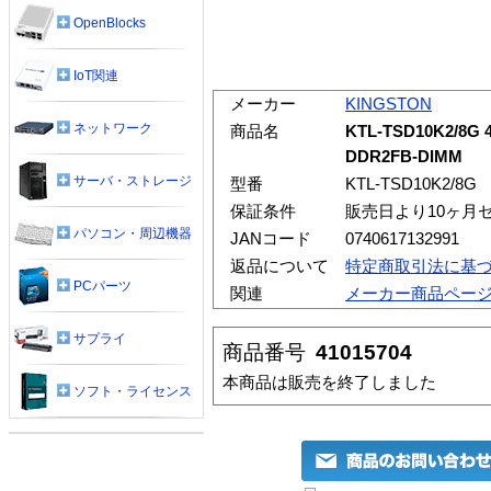
OpenBlocks
IoT関連
メーカー
KINGSTON
ネットワーク
商品名
KTL-TSD10K2/8G 
DDR2FB-DIMM
サーバ・ストレージ
型番
KTL-TSD10K2/8G
保証条件
販売日より10ヶ月
パソコン・周辺機器
JANコード
0740617132991
返品について
特定商取引法に基
PCパーツ
関連
メーカー商品ペー
サプライ
商品番号
41015704
本商品は販売を終了しました
ソフト・ライセンス