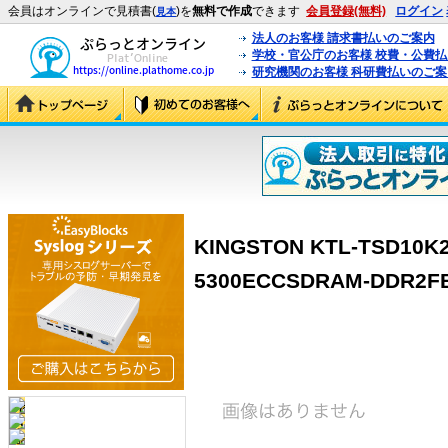
会員はオンラインで見積書(
)を
無料で作成
できます
会員登録(無料)
ログイン
見本
法人のお客様 請求書払いのご案内
学校・官公庁のお客様 校費・公費
研究機関のお客様 科研費払いのご案
KINGSTON KTL-TSD10K2
5300ECCSDRAM-DDR2FB-