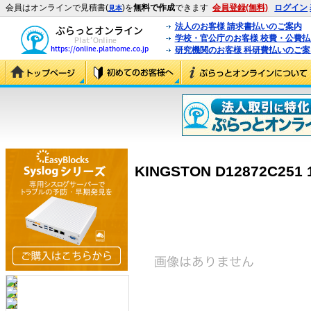
会員はオンラインで見積書(
)を
無料で作成
できます
会員登録(無料)
ログイン
見本
法人のお客様 請求書払いのご案内
学校・官公庁のお客様 校費・公費
研究機関のお客様 科研費払いのご案
KINGSTON D12872C251 1