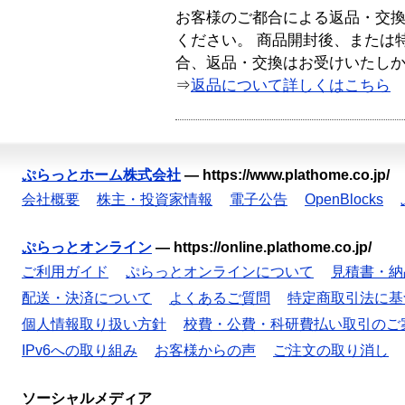
お客様のご都合による返品・交
ください。 商品開封後、または
合、返品・交換はお受けいたし
⇒
返品について詳しくはこちら
ぷらっとホーム株式会社
—
https://www.plathome.co.jp/
会社概要
株主・投資家情報
電子公告
OpenBlocks
ぷらっとオンライン
—
https://online.plathome.co.jp/
ご利用ガイド
ぷらっとオンラインについて
見積書・納
配送・決済について
よくあるご質問
特定商取引法に基
個人情報取り扱い方針
校費・公費・科研費払い取引のご
IPv6への取り組み
お客様からの声
ご注文の取り消し
ソーシャルメディア