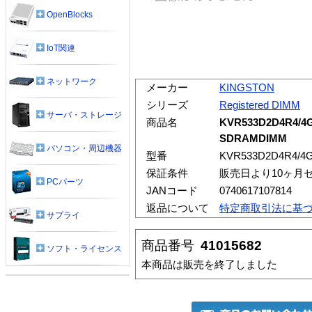
OpenBlocks
IoT関連
ネットワーク
メーカー
KINGSTON
シリーズ
Registered DIMM
サーバ・ストレージ
商品名
KVR533D2D4R4/4
SDRAMDIMM
パソコン・周辺機器
型番
KVR533D2D4R4/4
保証条件
販売日より10ヶ月
PCパーツ
JANコード
0740617107814
返品について
特定商取引法に基
サプライ
商品番号
41015682
ソフト・ライセンス
本商品は販売を終了しました