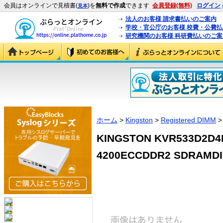
会員はオンラインで見積書(
)を
無料で作成
できます
会員登録(無料)
ログイン
見本
法人のお客様 請求書払いのご案内
学校・官公庁のお客様 校費・公費
研究機関のお客様 科研費払いのご案
ホーム
>
Kingston
>
Registered DIMM
>
KINGSTON KVR533D2D4R
4200ECCDDR2 SDRAMDI