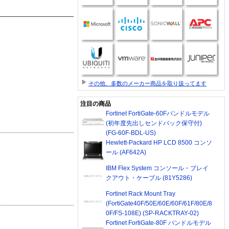
その他、多数のメーカー商品を取り扱ってます
注目の商品
Fortinet FortiGate-60Fバンドルモデル
(初年度先出しセンドバック保守付)
(FG-60F-BDL-US)
Hewlett-Packard HP LCD 8500 コンソ
ール (AF642A)
IBM Flex System コンソール・ブレイ
クアウト・ケーブル (81Y5286)
Fortinet Rack Mount Tray
(FortiGate40F/50E/60E/60F/61F/80E/8
0F/FS-108E) (SP-RACKTRAY-02)
Fortinet FortiGate-80F バンドルモデル