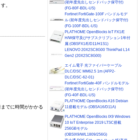
(初年度先出しセンドバック保守付)
ます。
(FG-80F-BDL-US)
Fortinet FortiGate-100F バンドルモデ
ル (初年度先出しセンドバック保守付)
(FG-100F-BDL-US)
PLAT'HOME OpenBlocks IoT FX1/E
H/W保守及びサブスクリプション1年付
属 (OBSFX1/E/D11/H1S1)
LENOVO 20X2SC8G00 ThinkPad L14
Gen2 (20X2SC8G00)
エイム電子 光ファイバーケーブル
DLC/DSC MM62.5 1m (AFP2-
DLC/DSC-62-01)
Fortinet FortiGate-40F バンドルモデル
(初年度先出しセンドバック保守付)
(FG-40F-BDL-US)
PLAT'HOME OpenBlocks A16 Debian
着までに時間がかかる
11搭載モデル (OBSA16/D11A)
PLAT'HOME OpenBlocks IX9 Windows
10 IoT Enterprise 2019 LTSC搭載
256GBモデル
(OBSIX9/W/L1809/256G)