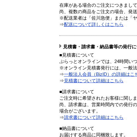
在庫がある場合のご注文につきまし
尚、複数の商品をご注文の場合、発
※配送業者は「佐川急便」または「
⇒
配送について詳しくはこちら
見積書・請求書・納品書等の発行に
■見積書について
ぷらっとオンラインでは、24時間い
※オンライン見積書発行には、一般法人
⇒
一般法人会員（BizID）の詳細はこ
⇒
見積書について詳細はこちら
■請求書について
ご注文時に希望されたお客様に関し
尚、請求書は、営業時間内での発行
場合がございます。
⇒
請求書について詳細はこちら
■納品書について
お届けする商品に同梱致します。