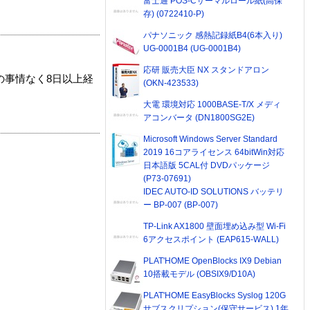
富士通 POS-Cサーマルロール紙(高保
存) (0722410-P)
パナソニック 感熱記録紙B4(6本入り)
UG-0001B4 (UG-0001B4)
応研 販売大臣 NX スタンドアロン
の事情なく8日以上経
(OKN-423533)
大電 環境対応 1000BASE-T/X メディ
アコンバータ (DN1800SG2E)
Microsoft Windows Server Standard
2019 16コアライセンス 64bitWin対応
日本語版 5CAL付 DVDパッケージ
(P73-07691)
IDEC AUTO-ID SOLUTIONS バッテリ
ー BP-007 (BP-007)
TP-Link AX1800 壁面埋め込み型 Wi-Fi
6アクセスポイント (EAP615-WALL)
PLAT'HOME OpenBlocks IX9 Debian
10搭載モデル (OBSIX9/D10A)
PLAT'HOME EasyBlocks Syslog 120G
サブスクリプション(保守サービス) 1年