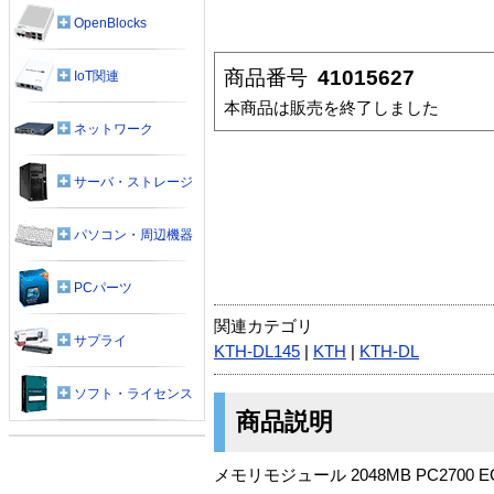
OpenBlocks
商品番号
41015627
IoT関連
本商品は販売を終了しました
ネットワーク
サーバ・ストレージ
パソコン・周辺機器
PCパーツ
関連カテゴリ
サプライ
KTH-DL145
|
KTH
|
KTH-DL
ソフト・ライセンス
商品説明
メモリモジュール 2048MB PC270