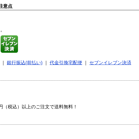
注意点
す。
｜
銀行振込(前払い)
｜
代金引換宅配便
｜
セブンイレブン決済
00円（税込）以上のご注文で送料無料！