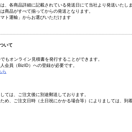
ては、各商品詳細に記載されている発送日にて当社より発送いたし
送は商品がすべて揃ってからの発送となります。
ヤマト運輸」からお選びいただけます
ついて
つでもオンライン見積書を発行することができます。
会員（BizID）への登録が必要です。
ちら
ましては、ご注文後に別途郵送しております。
のため、ご注文日時（土日祝にかかる場合等）によりましては、到