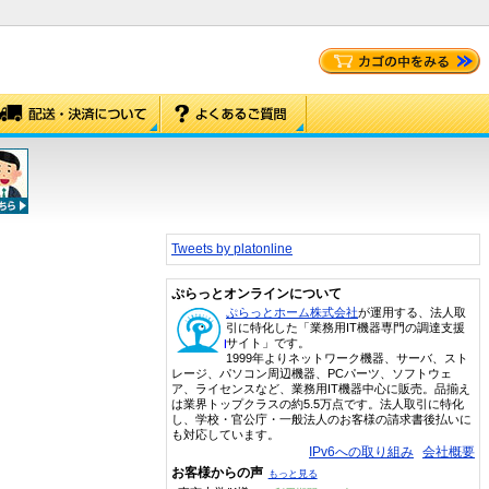
Tweets by platonline
ぷらっとオンラインについて
ぷらっとホーム株式会社
が運用する、法人取
引に特化した「業務用IT機器専門の調達支援
サイト」です。
1999年よりネットワーク機器、サーバ、スト
レージ、パソコン周辺機器、PCパーツ、ソフトウェ
ア、ライセンスなど、業務用IT機器中心に販売。品揃え
は業界トップクラスの約5.5万点です。法人取引に特化
し、学校・官公庁・一般法人のお客様の請求書後払いに
も対応しています。
IPv6への取り組み
会社概要
お客様からの声
もっと見る