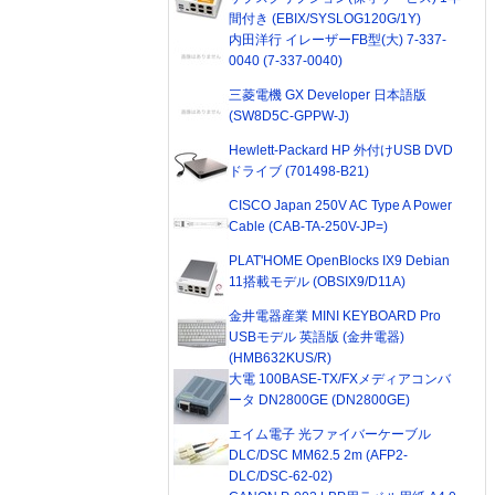
間付き (EBIX/SYSLOG120G/1Y)
内田洋行 イレーザーFB型(大) 7-337-
0040 (7-337-0040)
三菱電機 GX Developer 日本語版
(SW8D5C-GPPW-J)
Hewlett-Packard HP 外付けUSB DVD
ドライブ (701498-B21)
CISCO Japan 250V AC Type A Power
Cable (CAB-TA-250V-JP=)
PLAT'HOME OpenBlocks IX9 Debian
11搭載モデル (OBSIX9/D11A)
金井電器産業 MINI KEYBOARD Pro
USBモデル 英語版 (金井電器)
(HMB632KUS/R)
大電 100BASE-TX/FXメディアコンバ
ータ DN2800GE (DN2800GE)
エイム電子 光ファイバーケーブル
DLC/DSC MM62.5 2m (AFP2-
DLC/DSC-62-02)