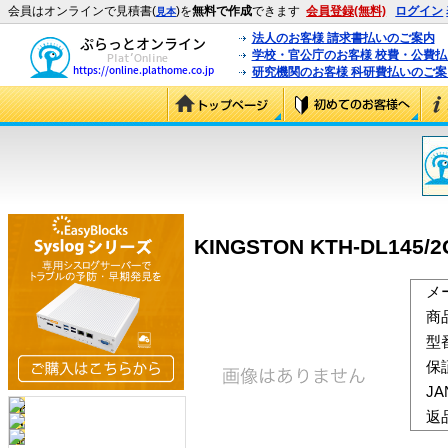
会員はオンラインで見積書(
)を
無料で作成
できます
会員登録(無料)
ログイン
見本
法人のお客様 請求書払いのご案内
学校・官公庁のお客様 校費・公費
研究機関のお客様 科研費払いのご案
KINGSTON KTH-DL145/2G
メ
商
型
保
J
返