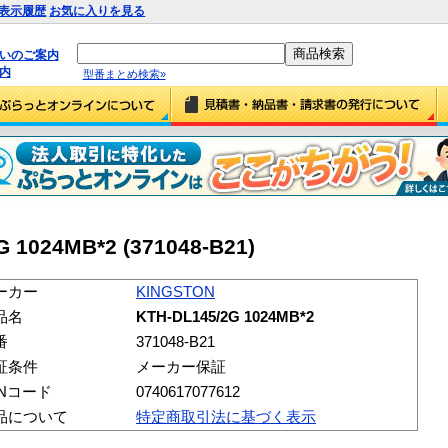
表示履歴
お気に入りを見る
払いのご案内
内
型番まとめ検索»
 1024MB*2 (371048-B21)
ーカー
KINGSTON
品名
KTH-DL145/2G 1024MB*2
番
371048-B21
証条件
メーカー保証
ANコード
0740617077612
品について
特定商取引法に基づく表示