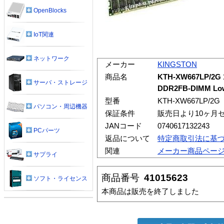
OpenBlocks
IoT関連
ネットワーク
メーカー
KINGSTON
商品名
KTH-XW667LP/2G
サーバ・ストレージ
DDR2FB-DIMM Lo
型番
KTH-XW667LP/2G
パソコン・周辺機器
保証条件
販売日より10ヶ月
JANコード
0740617132243
PCパーツ
返品について
特定商取引法に基
関連
メーカー商品ペー
サプライ
商品番号
41015623
ソフト・ライセンス
本商品は販売を終了しました