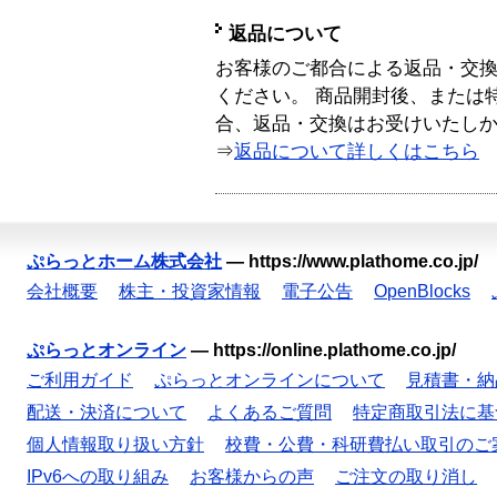
返品について
お客様のご都合による返品・交
ください。 商品開封後、または
合、返品・交換はお受けいたし
⇒
返品について詳しくはこちら
ぷらっとホーム株式会社
—
https://www.plathome.co.jp/
会社概要
株主・投資家情報
電子公告
OpenBlocks
ぷらっとオンライン
—
https://online.plathome.co.jp/
ご利用ガイド
ぷらっとオンラインについて
見積書・納
配送・決済について
よくあるご質問
特定商取引法に基
個人情報取り扱い方針
校費・公費・科研費払い取引のご
IPv6への取り組み
お客様からの声
ご注文の取り消し