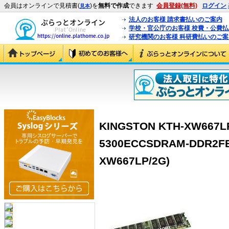
会員はオンラインで見積書(
)を
無料で作成
できます
会員登録(無料)
ログイン
見本
法人のお客様 請求書払いのご案内
学校・官公庁のお客様 校費・公費
研究機関のお客様 科研費払いのご案
KINGSTON KTH-XW667LP
5300ECCSDRAM-DDR2FB-
XW667LP/2G)