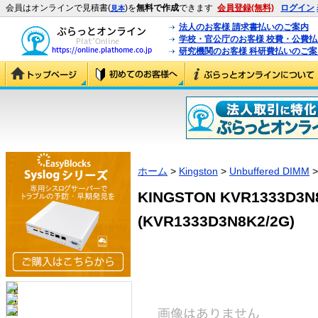
会員はオンラインで見積書(
)を
無料で作成
できます
会員登録(無料)
ログイン
見本
法人のお客様 請求書払いのご案内
学校・官公庁のお客様 校費・公費
研究機関のお客様 科研費払いのご案
ホーム
>
Kingston
>
Unbuffered DIMM
>
KINGSTON KVR1333D3N8
(KVR1333D3N8K2/2G)