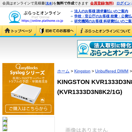
会員はオンラインで見積書(
)を
無料で作成
できます
会員登録(無料)
ログイン
見本
法人のお客様 請求書払いのご案内
学校・官公庁のお客様 校費・公費
研究機関のお客様 科研費払いのご案
ホーム
>
Kingston
>
Unbuffered DIMM
>
KINGSTON KVR1333D3N8
(KVR1333D3N8K2/1G)