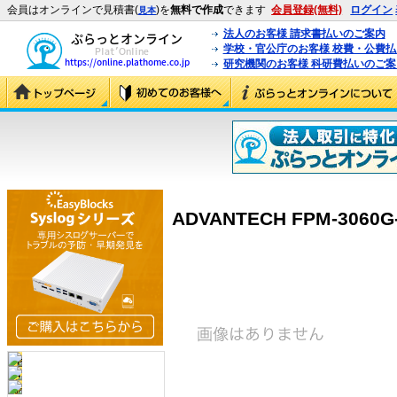
会員はオンラインで見積書(
)を
無料で作成
できます
会員登録(無料)
ログイン
見本
法人のお客様 請求書払いのご案内
学校・官公庁のお客様 校費・公費
研究機関のお客様 科研費払いのご案
ADVANTECH FPM-3060G-