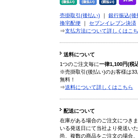
売掛取引(後払い)
｜
銀行振込(後
換宅配便
｜
セブンイレブン決済
⇒
支払方法について詳しくはこ
送料について
1つのご注文毎に
一律1,100円(税
※売掛取引(後払い)のお客様は33
無料！
⇒
送料について詳しくはこちら
配送について
在庫がある場合のご注文につき
いる発送日にて当社より発送い
尚、複数の商品をご注文の場合