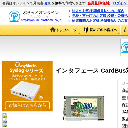
会員はオンラインで見積書(
)を
無料で作成
できます
会員登録(無料)
ログイン
見本
法人のお客様 請求書払いのご案内
学校・官公庁のお客様 校費・公費
研究機関のお客様 科研費払いのご案
インタフェース CardBus対応P
メ
商
型
保
J
返
関