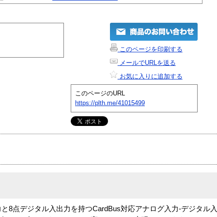
このページを印刷する
メールでURLを送る
お気に入りに追加する
このページのURL
https://plth.me/41015499
力と8点デジタル入出力を持つCardBus対応アナログ入力-デジタ