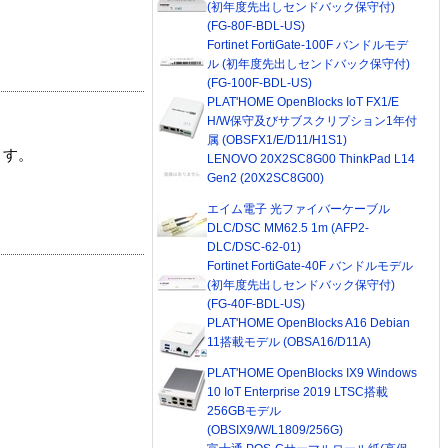
(初年度先出しセンドバック保守付)
(FG-80F-BDL-US)
Fortinet FortiGate-100F バンドルモデ
ル (初年度先出しセンドバック保守付)
(FG-100F-BDL-US)
PLAT'HOME OpenBlocks IoT FX1/E
H/W保守及びサブスクリプション1年付
属 (OBSFX1/E/D11/H1S1)
ます。
LENOVO 20X2SC8G00 ThinkPad L14
Gen2 (20X2SC8G00)
エイム電子 光ファイバーケーブル
DLC/DSC MM62.5 1m (AFP2-
DLC/DSC-62-01)
Fortinet FortiGate-40F バンドルモデル
(初年度先出しセンドバック保守付)
(FG-40F-BDL-US)
PLAT'HOME OpenBlocks A16 Debian
11搭載モデル (OBSA16/D11A)
PLAT'HOME OpenBlocks IX9 Windows
10 IoT Enterprise 2019 LTSC搭載
256GBモデル
(OBSIX9/W/L1809/256G)