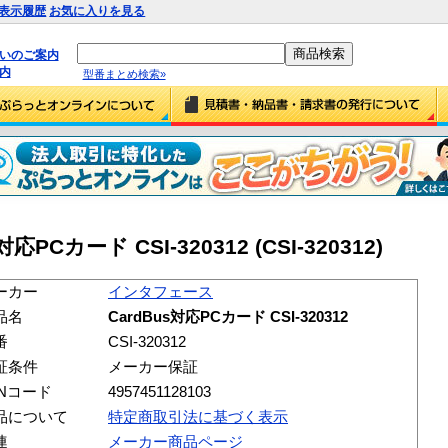
表示履歴
お気に入りを見る
払いのご案内
内
型番まとめ検索»
Cカード CSI-320312 (CSI-320312)
ーカー
インタフェース
品名
CardBus対応PCカード CSI-320312
番
CSI-320312
証条件
メーカー保証
ANコード
4957451128103
品について
特定商取引法に基づく表示
連
メーカー商品ページ