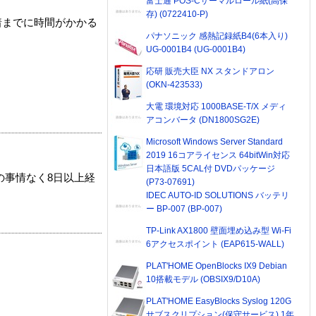
富士通 POS-Cサーマルロール紙(高保
存) (0722410-P)
着までに時間がかかる
パナソニック 感熱記録紙B4(6本入り)
UG-0001B4 (UG-0001B4)
応研 販売大臣 NX スタンドアロン
(OKN-423533)
大電 環境対応 1000BASE-T/X メディ
アコンバータ (DN1800SG2E)
Microsoft Windows Server Standard
2019 16コアライセンス 64bitWin対応
日本語版 5CAL付 DVDパッケージ
の事情なく8日以上経
(P73-07691)
IDEC AUTO-ID SOLUTIONS バッテリ
ー BP-007 (BP-007)
TP-Link AX1800 壁面埋め込み型 Wi-Fi
6アクセスポイント (EAP615-WALL)
PLAT'HOME OpenBlocks IX9 Debian
10搭載モデル (OBSIX9/D10A)
PLAT'HOME EasyBlocks Syslog 120G
サブスクリプション(保守サービス) 1年