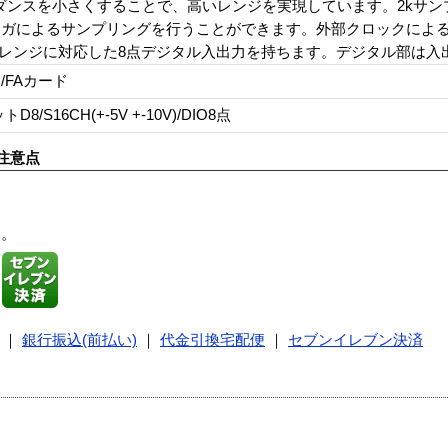
ダンスを小さくすることで、高いレンジを実現しています。2kサンプ
リガによるサンプリングを行うことができます。外部クロックによ
イドレンジに対応した8点デジタル入出力を持ちます。デジタル部は入
/FAカード
トD8/S16CH(+-5V +-10V)/DIO8点
注意点
す。
｜
銀行振込(前払い)
｜
代金引換宅配便
｜
セブンイレブン決済