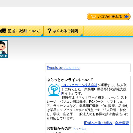
Tweets by platonline
ぷらっとオンラインについて
ぷらっとホーム株式会社
が運用する、法人取
引に特化した「業務用IT機器専門の調達支援
サイト」です。
1999年よりネットワーク機器、サーバ、スト
レージ、パソコン周辺機器、PCパーツ、ソフトウェ
ア、ライセンスなど、業務用IT機器中心に販売。品揃え
は業界トップクラスの約5.5万点です。法人取引に特化
し、学校・官公庁・一般法人のお客様の請求書後払いに
も対応しています。
IPv6への取り組み
会社概要
お客様からの声
もっと見る