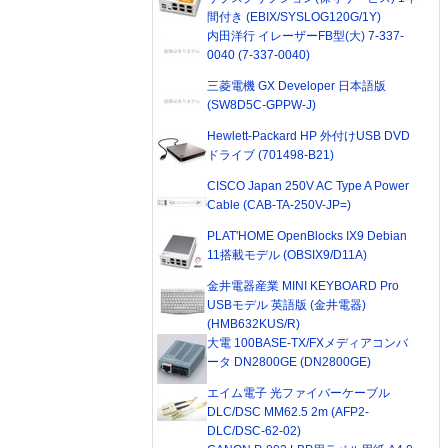
間付き (EBIX/SYSLOG120G/1Y)
内田洋行 イレーザーFB型(大) 7-337-
0040 (7-337-0040)
三菱電機 GX Developer 日本語版
(SW8D5C-GPPW-J)
Hewlett-Packard HP 外付けUSB DVD
ドライブ (701498-B21)
CISCO Japan 250V AC Type A Power
Cable (CAB-TA-250V-JP=)
PLAT'HOME OpenBlocks IX9 Debian
11搭載モデル (OBSIX9/D11A)
金井電器産業 MINI KEYBOARD Pro
USBモデル 英語版 (金井電器)
(HMB632KUS/R)
大電 100BASE-TX/FXメディアコンバ
ータ DN2800GE (DN2800GE)
エイム電子 光ファイバーケーブル
DLC/DSC MM62.5 2m (AFP2-
DLC/DSC-62-02)