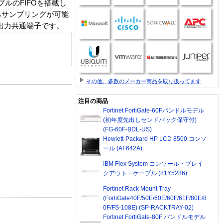
ルのFIFOを搭載し
るサンプリングが可能
出力共通端子です。
その他、多数のメーカー商品を取り扱ってます
注目の商品
Fortinet FortiGate-60Fバンドルモデル
(初年度先出しセンドバック保守付)
(FG-60F-BDL-US)
Hewlett-Packard HP LCD 8500 コンソ
ール (AF642A)
IBM Flex System コンソール・ブレイ
クアウト・ケーブル (81Y5286)
Fortinet Rack Mount Tray
(FortiGate40F/50E/60E/60F/61F/80E/8
0F/FS-108E) (SP-RACKTRAY-02)
Fortinet FortiGate-80F バンドルモデル