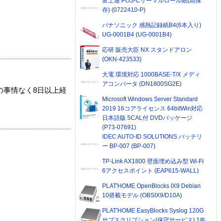
富士通 POS-Cサーマルロール紙(高保
存) (0722410-P)
パナソニック 感熱記録紙B4(6本入り)
UG-0001B4 (UG-0001B4)
応研 販売大臣 NX スタンドアロン
(OKN-423533)
大電 環境対応 1000BASE-T/X メディ
アコンバータ (DN1800SG2E)
の事情なく8日以上経
Microsoft Windows Server Standard
2019 16コアライセンス 64bitWin対応
日本語版 5CAL付 DVDパッケージ
(P73-07691)
IDEC AUTO-ID SOLUTIONS バッテリ
ー BP-007 (BP-007)
TP-Link AX1800 壁面埋め込み型 Wi-Fi
6アクセスポイント (EAP615-WALL)
PLAT'HOME OpenBlocks IX9 Debian
10搭載モデル (OBSIX9/D10A)
PLAT'HOME EasyBlocks Syslog 120G
サブスクリプション(保守サービス) 1年