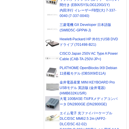
間付き (EBIX/SYSLOG120G/1Y)
内田洋行 イレーザーFB型(大) 7-337-
0040 (7-337-0040)
三菱電機 GX Developer 日本語版
(SW8D5C-GPPW-J)
Hewlett-Packard HP 外付けUSB DVD
ドライブ (701498-B21)
CISCO Japan 250V AC Type A Power
Cable (CAB-TA-250V-JP=)
PLAT'HOME OpenBlocks IX9 Debian
11搭載モデル (OBSIX9/D11A)
金井電器産業 MINI KEYBOARD Pro
USBモデル 英語版 (金井電器)
(HMB632KUS/R)
大電 100BASE-TX/FXメディアコンバ
ータ DN2800GE (DN2800GE)
エイム電子 光ファイバーケーブル
DLC/DSC MM62.5 2m (AFP2-
DLC/DSC-62-02)