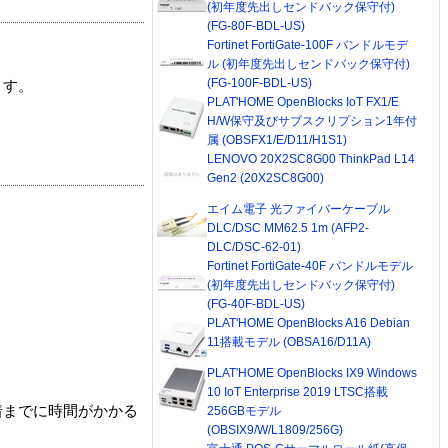
(初年度先出しセンドバック保守付)
(FG-80F-BDL-US)
Fortinet FortiGate-100F バンドルモデ
ル (初年度先出しセンドバック保守付)
(FG-100F-BDL-US)
ます。
PLAT'HOME OpenBlocks IoT FX1/E
H/W保守及びサブスクリプション1年付
属 (OBSFX1/E/D11/H1S1)
LENOVO 20X2SC8G00 ThinkPad L14
Gen2 (20X2SC8G00)
エイム電子 光ファイバーケーブル
DLC/DSC MM62.5 1m (AFP2-
DLC/DSC-62-01)
Fortinet FortiGate-40F バンドルモデル
(初年度先出しセンドバック保守付)
(FG-40F-BDL-US)
PLAT'HOME OpenBlocks A16 Debian
11搭載モデル (OBSA16/D11A)
PLAT'HOME OpenBlocks IX9 Windows
10 IoT Enterprise 2019 LTSC搭載
着までに時間がかかる
256GBモデル
(OBSIX9/W/L1809/256G)