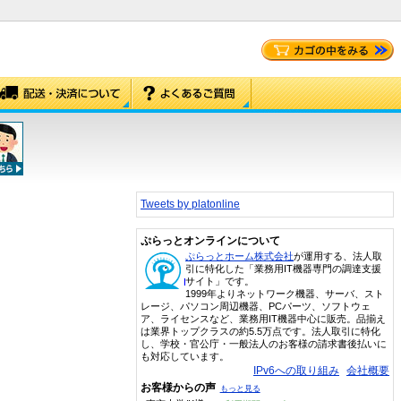
Tweets by platonline
ぷらっとオンラインについて
ぷらっとホーム株式会社
が運用する、法人取
引に特化した「業務用IT機器専門の調達支援
サイト」です。
1999年よりネットワーク機器、サーバ、スト
レージ、パソコン周辺機器、PCパーツ、ソフトウェ
ア、ライセンスなど、業務用IT機器中心に販売。品揃え
は業界トップクラスの約5.5万点です。法人取引に特化
し、学校・官公庁・一般法人のお客様の請求書後払いに
も対応しています。
IPv6への取り組み
会社概要
お客様からの声
もっと見る