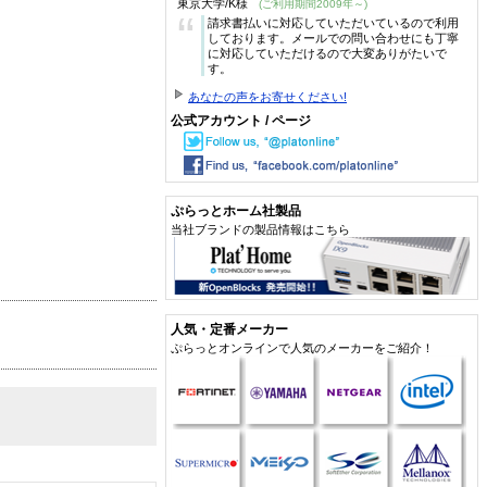
東京大学/K様
(ご利用期間2009年～)
“
請求書払いに対応していただいているので利用
しております。メールでの問い合わせにも丁寧
に対応していただけるので大変ありがたいで
す。
あなたの声をお寄せください!
公式アカウント / ページ
ぷらっとホーム社製品
当社ブランドの製品情報はこちら
人気・定番メーカー
ぷらっとオンラインで人気のメーカーをご紹介！