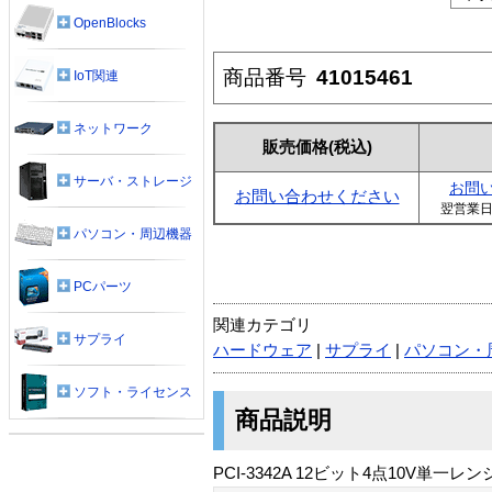
OpenBlocks
商品番号
41015461
IoT関連
ネットワーク
販売価格
(税込)
サーバ・ストレージ
お問
お問い合わせください
翌営業
パソコン・周辺機器
PCパーツ
関連カテゴリ
サプライ
ハードウェア
|
サプライ
|
パソコン・
ソフト・ライセンス
商品説明
PCI-3342A 12ビット4点10V単一