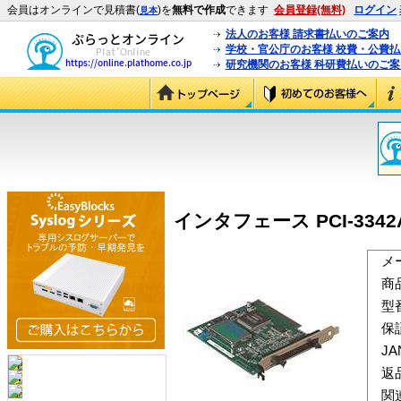
会員はオンラインで見積書(
)を
無料で作成
できます
会員登録(無料)
ログイン
見本
法人のお客様 請求書払いのご案内
学校・官公庁のお客様 校費・公費
研究機関のお客様 科研費払いのご案
インタフェース PCI-3342A 
メ
商
型
保
J
返
関