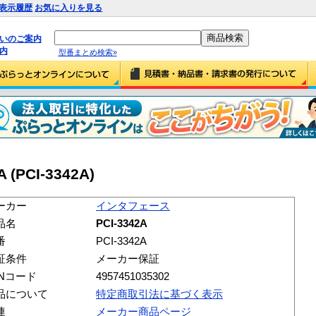
表示履歴
お気に入りを見る
払いのご案内
内
型番まとめ検索»
(PCI-3342A)
ーカー
インタフェース
品名
PCI-3342A
番
PCI-3342A
証条件
メーカー保証
ANコード
4957451035302
品について
特定商取引法に基づく表示
連
メーカー商品ページ