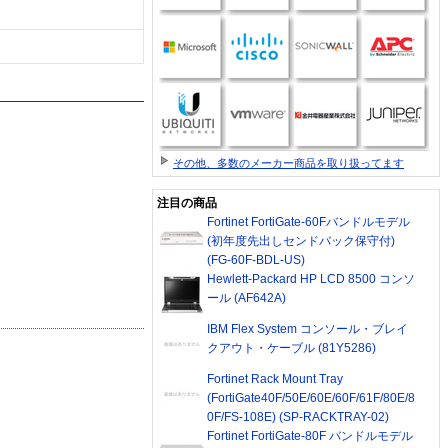
その他、多数のメーカー商品を取り扱ってます
注目の商品
Fortinet FortiGate-60Fバンドルモデル
(初年度先出しセンドバック保守付)
(FG-60F-BDL-US)
Hewlett-Packard HP LCD 8500 コンソ
ール (AF642A)
IBM Flex System コンソール・ブレイ
クアウト・ケーブル (81Y5286)
Fortinet Rack Mount Tray
(FortiGate40F/50E/60E/60F/61F/80E/8
0F/FS-108E) (SP-RACKTRAY-02)
Fortinet FortiGate-80F バンドルモデル