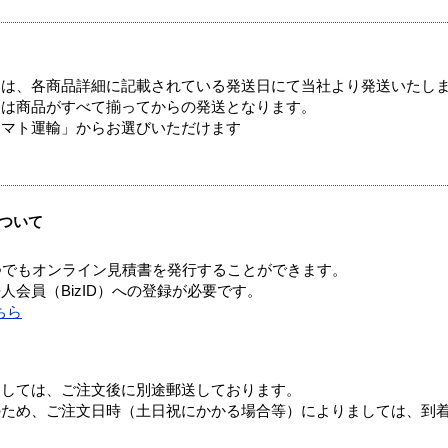
ては、各商品詳細に記載されている発送日にて当社より発送いたし
送は商品がすべて揃ってからの発送となります。
ヤマト運輸」からお選びいただけます
ついて
つでもオンライン見積書を発行することができます。
会員（BizID）への登録が必要です。
ちら
ましては、ご注文後に別途郵送しております。
のため、ご注文日時（土日祝にかかる場合等）によりましては、到