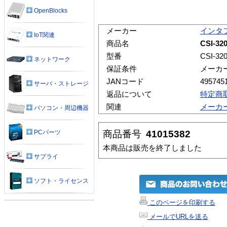
OpenBlocks
メーカー
インタ
IoT関連
商品名
CSI-32
型番
CSI-32
ネットワーク
保証条件
メーカ
JANコード
495745
サーバ・ストレージ
返品について
特定商
関連
メーカ
パソコン・周辺機器
商品番号
41015382
PCパーツ
本商品は販売を終了しました
サプライ
ソフト・ライセンス
このページを印刷する
メールでURLを送る