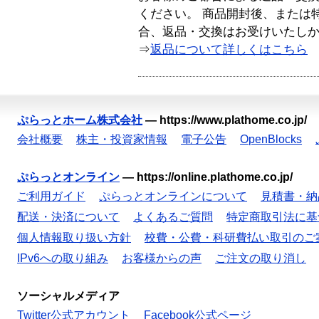
ください。 商品開封後、または
合、返品・交換はお受けいたし
⇒
返品について詳しくはこちら
ぷらっとホーム株式会社
—
https://www.plathome.co.jp/
会社概要
株主・投資家情報
電子公告
OpenBlocks
ぷらっとオンライン
—
https://online.plathome.co.jp/
ご利用ガイド
ぷらっとオンラインについて
見積書・納
配送・決済について
よくあるご質問
特定商取引法に基
個人情報取り扱い方針
校費・公費・科研費払い取引のご
IPv6への取り組み
お客様からの声
ご注文の取り消し
ソーシャルメディア
Twitter公式アカウント
Facebook公式ページ