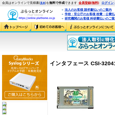
会員はオンラインで見積書(
)を
無料で作成
できます
会員登録(無料)
ログイン
見本
法人のお客様 請求書払いのご案内
学校・官公庁のお客様 校費・公費
研究機関のお客様 科研費払いのご案
インタフェース CSI-320416 