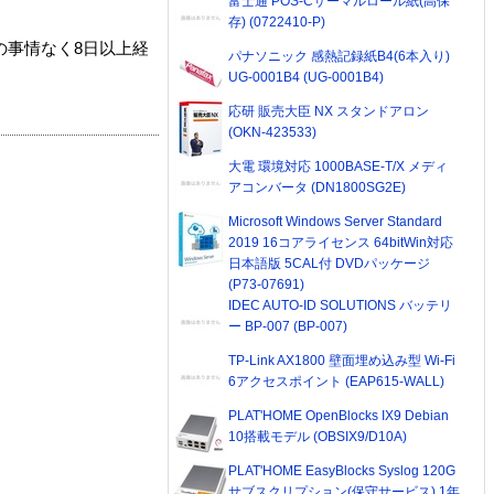
富士通 POS-Cサーマルロール紙(高保
存) (0722410-P)
の事情なく8日以上経
パナソニック 感熱記録紙B4(6本入り)
UG-0001B4 (UG-0001B4)
応研 販売大臣 NX スタンドアロン
(OKN-423533)
大電 環境対応 1000BASE-T/X メディ
アコンバータ (DN1800SG2E)
Microsoft Windows Server Standard
2019 16コアライセンス 64bitWin対応
日本語版 5CAL付 DVDパッケージ
(P73-07691)
IDEC AUTO-ID SOLUTIONS バッテリ
ー BP-007 (BP-007)
TP-Link AX1800 壁面埋め込み型 Wi-Fi
6アクセスポイント (EAP615-WALL)
PLAT'HOME OpenBlocks IX9 Debian
10搭載モデル (OBSIX9/D10A)
PLAT'HOME EasyBlocks Syslog 120G
サブスクリプション(保守サービス) 1年