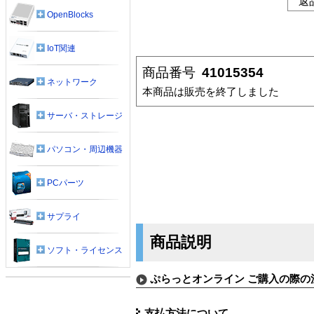
返
OpenBlocks
IoT関連
商品番号
41015354
ネットワーク
本商品は販売を終了しました
サーバ・ストレージ
パソコン・周辺機器
PCパーツ
サプライ
商品説明
ソフト・ライセンス
ぷらっとオンライン ご購入の際の
支払方法について