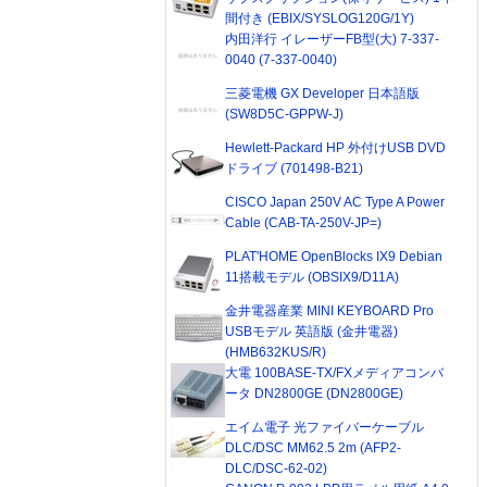
間付き (EBIX/SYSLOG120G/1Y)
内田洋行 イレーザーFB型(大) 7-337-
0040 (7-337-0040)
三菱電機 GX Developer 日本語版
(SW8D5C-GPPW-J)
Hewlett-Packard HP 外付けUSB DVD
ドライブ (701498-B21)
CISCO Japan 250V AC Type A Power
Cable (CAB-TA-250V-JP=)
PLAT'HOME OpenBlocks IX9 Debian
11搭載モデル (OBSIX9/D11A)
金井電器産業 MINI KEYBOARD Pro
USBモデル 英語版 (金井電器)
(HMB632KUS/R)
大電 100BASE-TX/FXメディアコンバ
ータ DN2800GE (DN2800GE)
エイム電子 光ファイバーケーブル
DLC/DSC MM62.5 2m (AFP2-
DLC/DSC-62-02)