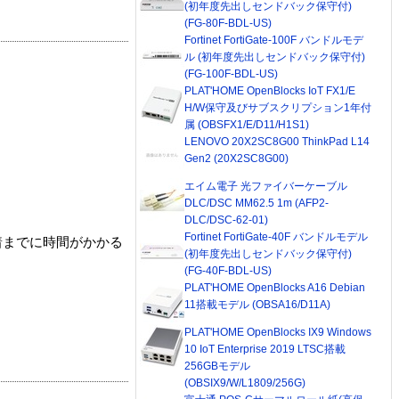
(初年度先出しセンドバック保守付)
(FG-80F-BDL-US)
Fortinet FortiGate-100F バンドルモデ
ル (初年度先出しセンドバック保守付)
(FG-100F-BDL-US)
PLAT'HOME OpenBlocks IoT FX1/E
H/W保守及びサブスクリプション1年付
属 (OBSFX1/E/D11/H1S1)
LENOVO 20X2SC8G00 ThinkPad L14
Gen2 (20X2SC8G00)
エイム電子 光ファイバーケーブル
DLC/DSC MM62.5 1m (AFP2-
DLC/DSC-62-01)
Fortinet FortiGate-40F バンドルモデル
着までに時間がかかる
(初年度先出しセンドバック保守付)
(FG-40F-BDL-US)
PLAT'HOME OpenBlocks A16 Debian
11搭載モデル (OBSA16/D11A)
PLAT'HOME OpenBlocks IX9 Windows
10 IoT Enterprise 2019 LTSC搭載
256GBモデル
(OBSIX9/W/L1809/256G)