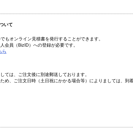
ついて
つでもオンライン見積書を発行することができます。
会員（BizID）への登録が必要です。
ちら
ましては、ご注文後に別途郵送しております。
のため、ご注文日時（土日祝にかかる場合等）によりましては、到