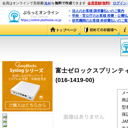
会員はオンラインで見積書(
)を
無料で作成
できます
会員登録(無料)
ログイン
見本
法人のお客様 請求書払いのご案内
学校・官公庁のお客様 校費・公費
研究機関のお客様 科研費払いのご案
富士ゼロックスプリンティン
(016-1419-00)
メ
商
型
保
J