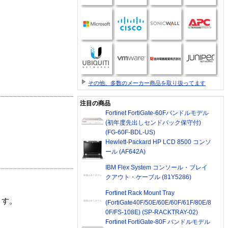
その他、多数のメーカー商品を取り扱ってます
注目の商品
Fortinet FortiGate-60Fバンドルモデル
(初年度先出しセンドバック保守付)
(FG-60F-BDL-US)
Hewlett-Packard HP LCD 8500 コンソ
ール (AF642A)
IBM Flex System コンソール・ブレイ
クアウト・ケーブル (81Y5286)
Fortinet Rack Mount Tray
ます。
(FortiGate40F/50E/60E/60F/61F/80E/8
0F/FS-108E) (SP-RACKTRAY-02)
Fortinet FortiGate-80F バンドルモデル