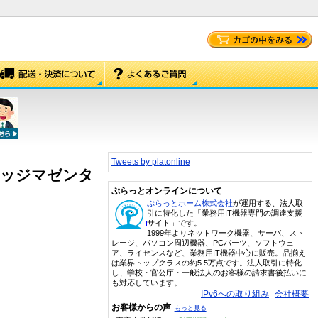
Tweets by platonline
トリッジマゼンタ
ぷらっとオンラインについて
ぷらっとホーム株式会社
が運用する、法人取
引に特化した「業務用IT機器専門の調達支援
サイト」です。
1999年よりネットワーク機器、サーバ、スト
レージ、パソコン周辺機器、PCパーツ、ソフトウェ
ア、ライセンスなど、業務用IT機器中心に販売。品揃え
は業界トップクラスの約5.5万点です。法人取引に特化
し、学校・官公庁・一般法人のお客様の請求書後払いに
も対応しています。
IPv6への取り組み
会社概要
お客様からの声
もっと見る