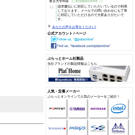
東京大学/K様
(ご利用期間2009年～)
“
請求書払いに対応していただいているので利用
しております。メールでの問い合わせにも丁寧
に対応していただけるので大変ありがたいで
す。
あなたの声をお寄せください!
公式アカウント / ページ
ぷらっとホーム社製品
当社ブランドの製品情報はこちら
人気・定番メーカー
ぷらっとオンラインで人気のメーカーをご紹介！