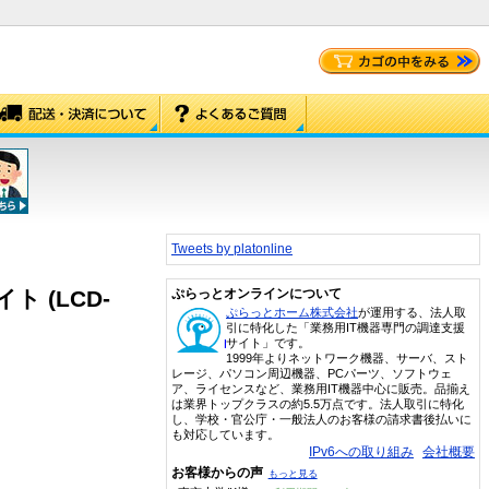
Tweets by platonline
ト (LCD-
ぷらっとオンラインについて
ぷらっとホーム株式会社
が運用する、法人取
引に特化した「業務用IT機器専門の調達支援
サイト」です。
1999年よりネットワーク機器、サーバ、スト
レージ、パソコン周辺機器、PCパーツ、ソフトウェ
ア、ライセンスなど、業務用IT機器中心に販売。品揃え
は業界トップクラスの約5.5万点です。法人取引に特化
し、学校・官公庁・一般法人のお客様の請求書後払いに
も対応しています。
IPv6への取り組み
会社概要
お客様からの声
もっと見る