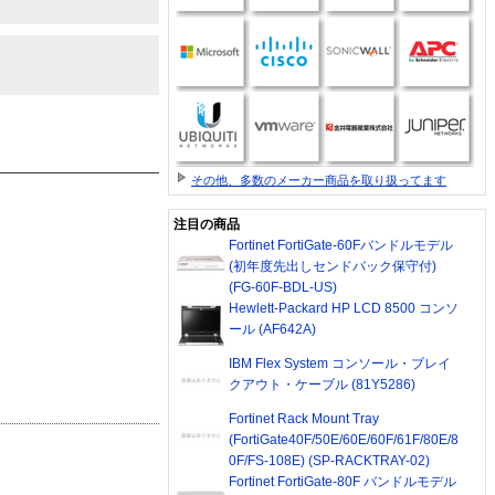
その他、多数のメーカー商品を取り扱ってます
注目の商品
Fortinet FortiGate-60Fバンドルモデル
(初年度先出しセンドバック保守付)
(FG-60F-BDL-US)
Hewlett-Packard HP LCD 8500 コンソ
ール (AF642A)
IBM Flex System コンソール・ブレイ
クアウト・ケーブル (81Y5286)
Fortinet Rack Mount Tray
(FortiGate40F/50E/60E/60F/61F/80E/8
0F/FS-108E) (SP-RACKTRAY-02)
Fortinet FortiGate-80F バンドルモデル