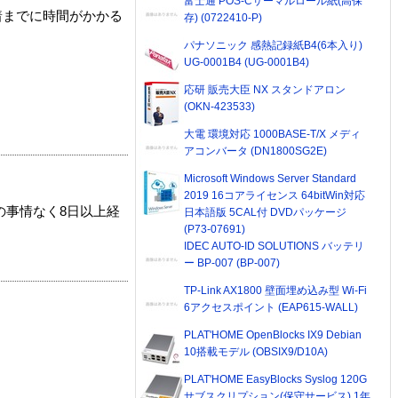
富士通 POS-Cサーマルロール紙(高保
着までに時間がかかる
存) (0722410-P)
パナソニック 感熱記録紙B4(6本入り)
UG-0001B4 (UG-0001B4)
応研 販売大臣 NX スタンドアロン
(OKN-423533)
大電 環境対応 1000BASE-T/X メディ
アコンバータ (DN1800SG2E)
Microsoft Windows Server Standard
2019 16コアライセンス 64bitWin対応
の事情なく8日以上経
日本語版 5CAL付 DVDパッケージ
(P73-07691)
IDEC AUTO-ID SOLUTIONS バッテリ
ー BP-007 (BP-007)
TP-Link AX1800 壁面埋め込み型 Wi-Fi
6アクセスポイント (EAP615-WALL)
PLAT'HOME OpenBlocks IX9 Debian
10搭載モデル (OBSIX9/D10A)
PLAT'HOME EasyBlocks Syslog 120G
サブスクリプション(保守サービス) 1年