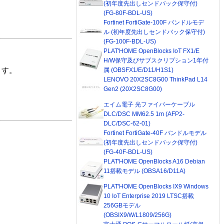
(初年度先出しセンドバック保守付)
(FG-80F-BDL-US)
Fortinet FortiGate-100F バンドルモデ
ル (初年度先出しセンドバック保守付)
(FG-100F-BDL-US)
PLAT'HOME OpenBlocks IoT FX1/E
H/W保守及びサブスクリプション1年付
属 (OBSFX1/E/D11/H1S1)
ます。
LENOVO 20X2SC8G00 ThinkPad L14
Gen2 (20X2SC8G00)
エイム電子 光ファイバーケーブル
DLC/DSC MM62.5 1m (AFP2-
DLC/DSC-62-01)
Fortinet FortiGate-40F バンドルモデル
(初年度先出しセンドバック保守付)
(FG-40F-BDL-US)
PLAT'HOME OpenBlocks A16 Debian
11搭載モデル (OBSA16/D11A)
PLAT'HOME OpenBlocks IX9 Windows
10 IoT Enterprise 2019 LTSC搭載
256GBモデル
(OBSIX9/W/L1809/256G)