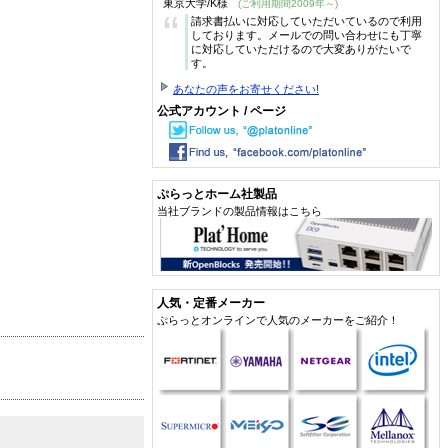
東京大学/K様
(ご利用期間2009年～)
“
請求書払いに対応していただいているので利用
しております。メールでの問い合わせにも丁寧
に対応していただけるので大変ありがたいで
す。
あなたの声をお寄せください!
公式アカウント / ページ
ぷらっとホーム社製品
当社ブランドの製品情報はこちら
人気・定番メーカー
ぷらっとオンラインで人気のメーカーをご紹介！