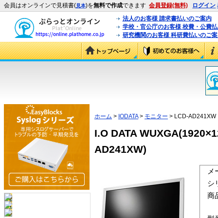
会員はオンラインで見積書(
)を
無料で作成
できます
会員登録(無料)
ログイン
見本
法人のお客様 請求書払いのご案内
学校・官公庁のお客様 校費・公費
研究機関のお客様 科研費払いのご案
ホーム
>
IODATA
>
モニター
> LCD-AD241XW
I.O DATA WUXGA(19
AD241XW)
メ
シ
商