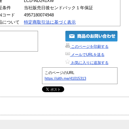
番
LCD-AD241XW
証条件
当社販売日後センドバック１年保証
ANコード
4957180074948
品について
特定商取引法に基づく表示
このページを印刷する
メールでURLを送る
お気に入りに追加する
このページのURL
https://plth.me/41015313