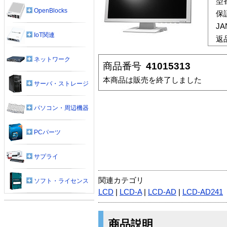
型
OpenBlocks
保
J
IoT関連
返
ネットワーク
商品番号
41015313
本商品は販売を終了しました
サーバ・ストレージ
パソコン・周辺機器
PCパーツ
サプライ
関連カテゴリ
ソフト・ライセンス
LCD
|
LCD-A
|
LCD-AD
|
LCD-AD241
商品説明