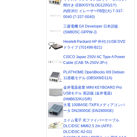
間付き (EBIX/SYSLOG120G/1Y)
内田洋行 イレーザーFB型(大) 7-337-
0040 (7-337-0040)
三菱電機 GX Developer 日本語版
(SW8D5C-GPPW-J)
Hewlett-Packard HP 外付けUSB DVD
ドライブ (701498-B21)
CISCO Japan 250V AC Type A Power
Cable (CAB-TA-250V-JP=)
PLAT'HOME OpenBlocks IX9 Debian
11搭載モデル (OBSIX9/D11A)
金井電器産業 MINI KEYBOARD Pro
USBモデル 英語版 (金井電器)
(HMB632KUS/R)
大電 100BASE-TX/FXメディアコンバ
ータ DN2800GE (DN2800GE)
エイム電子 光ファイバーケーブル
DLC/DSC MM62.5 2m (AFP2-
DLC/DSC-62-02)