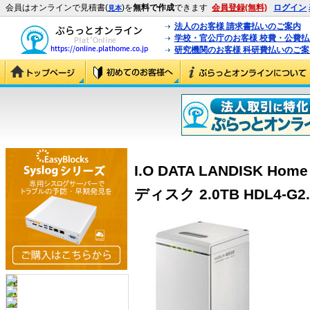
会員はオンラインで見積書(
)を
無料で作成
できます
会員登録(無料)
ログイン
見本
法人のお客様 請求書払いのご案内
学校・官公庁のお客様 校費・公費
研究機関のお客様 科研費払いのご案
I.O DATA LANDISK H
ディスク 2.0TB HDL4-G2.0