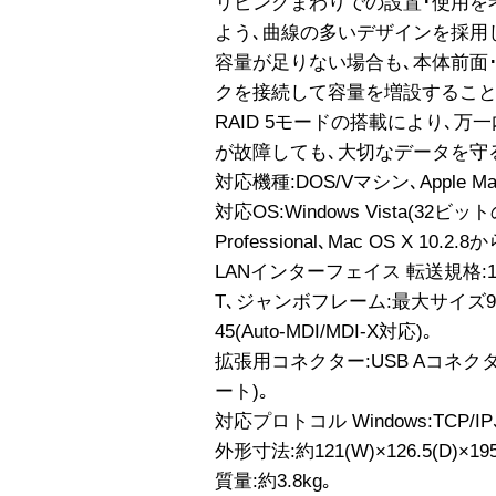
リビングまわりでの設置･使用を
よう､曲線の多いデザインを採用
容量が足りない場合も､本体前面
クを接続して容量を増設すること
RAID 5モードの搭載により､
が故障しても､大切なデータを守
対応機種:DOS/Vマシン､Apple Ma
対応OS:Windows Vista(32ビットの
Professional､Mac OS X 10.2.8か
LANインターフェイス 転送規格:1000B
T､ジャンボフレーム:最大サイズ9KB(
45(Auto-MDI/MDI-X対応)｡
拡張用コネクター:USB Aコネク
ート)｡
対応プロトコル Windows:TCP/IP､Mac
外形寸法:約121(W)×126.5(D)×1
質量:約3.8kg｡