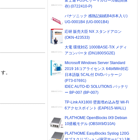
富士通 POS-Cサーマルロール紙(高保
存) (0722410-P)
パナソニック 感熱記録紙B4(6本入り)
UG-0001B4 (UG-0001B4)
応研 販売大臣 NX スタンドアロン
(OKN-423533)
大電 環境対応 1000BASE-T/X メディ
アコンバータ (DN1800SG2E)
Microsoft Windows Server Standard
2019 16コアライセンス 64bitWin対応
ます。
日本語版 5CAL付 DVDパッケージ
(P73-07691)
IDEC AUTO-ID SOLUTIONS バッテリ
ー BP-007 (BP-007)
TP-Link AX1800 壁面埋め込み型 Wi-Fi
6アクセスポイント (EAP615-WALL)
PLAT'HOME OpenBlocks IX9 Debian
10搭載モデル (OBSIX9/D10A)
PLAT'HOME EasyBlocks Syslog 120G
サブスクリプション(保守サービス) 1年