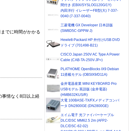
間付き (EBIX/SYSLOG120G/1Y)
内田洋行 イレーザーFB型(大) 7-337-
0040 (7-337-0040)
三菱電機 GX Developer 日本語版
(SW8D5C-GPPW-J)
着までに時間がかかる
Hewlett-Packard HP 外付けUSB DVD
ドライブ (701498-B21)
CISCO Japan 250V AC Type A Power
Cable (CAB-TA-250V-JP=)
PLAT'HOME OpenBlocks IX9 Debian
11搭載モデル (OBSIX9/D11A)
金井電器産業 MINI KEYBOARD Pro
USBモデル 英語版 (金井電器)
(HMB632KUS/R)
の事情なく8日以上経
大電 100BASE-TX/FXメディアコンバ
ータ DN2800GE (DN2800GE)
エイム電子 光ファイバーケーブル
DLC/DSC MM62.5 2m (AFP2-
DLC/DSC-62-02)