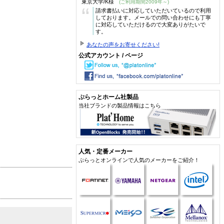
東京大学/K様
(ご利用期間2009年～)
“
請求書払いに対応していただいているので利用
しております。メールでの問い合わせにも丁寧
に対応していただけるので大変ありがたいで
す。
あなたの声をお寄せください!
公式アカウント / ページ
ぷらっとホーム社製品
当社ブランドの製品情報はこちら
人気・定番メーカー
ぷらっとオンラインで人気のメーカーをご紹介！