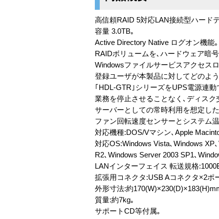
高信頼RAID 5対応LAN接続型ハード
容量 3.0TB｡
Active Directory Native ログオン機能｡
RAIDボリュームを､ハードウェア
Windowsファイルサービスアクセス
登録ユーザが本製品に対してどのよう
｢HDL-GTR｣シリーズをUPS電源連
業務を停止させることなく､ディスク
サーバーとしての常時利用を想定した
ファン回転速度センサーとシステム温
対応機種:DOS/Vマシン､Apple Macin
対応OS:Windows Vista､Windows XP､W
R2､Windows Server 2003 SP1､Wind
LANインターフェイス 転送規格:1000BASE
拡張用コネクタ:USB Aコネクタ×2ポート(
外形寸法:約170(W)×230(D)×183(H)
質量:約7kg｡
サポートCD等付属｡