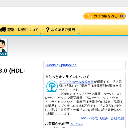
Tweets by platonline
0 (HDL-
ぷらっとオンラインについて
ぷらっとホーム株式会社
が運用する、法人取
引に特化した「業務用IT機器専門の調達支援
サイト」です。
1999年よりネットワーク機器、サーバ、スト
レージ、パソコン周辺機器、PCパーツ、ソフトウェ
ア、ライセンスなど、業務用IT機器中心に販売。品揃え
は業界トップクラスの約5.5万点です。法人取引に特化
し、学校・官公庁・一般法人のお客様の請求書後払いに
も対応しています。
IPv6への取り組み
会社概要
お客様からの声
もっと見る