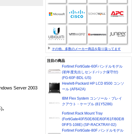
その他、多数のメーカー商品を取り扱ってます
注目の商品
Fortinet FortiGate-60Fバンドルモデル
(初年度先出しセンドバック保守付)
(FG-60F-BDL-US)
Hewlett-Packard HP LCD 8500 コンソ
dows Server 2003
ール (AF642A)
IBM Flex System コンソール・ブレイ
クアウト・ケーブル (81Y5286)
)｡
Fortinet Rack Mount Tray
(FortiGate40F/50E/60E/60F/61F/80E/8
0F/FS-108E) (SP-RACKTRAY-02)
Fortinet FortiGate-80F バンドルモデル