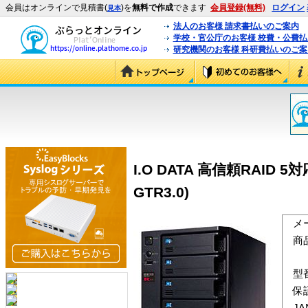
会員はオンラインで見積書(
)を
無料で作成
できます
会員登録(無料)
ログイン
見本
法人のお客様 請求書払いのご案内
学校・官公庁のお客様 校費・公費
研究機関のお客様 科研費払いのご案
I.O DATA 高信頼RAID 5
GTR3.0)
メ
商
型
保
J