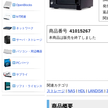
OpenBlocks
発
返
IoT関連
関
ネットワーク
商品番号
41015267
本商品は販売を終了しました
サーバ・ストレージ
パソコン・周辺機器
PCパーツ
サプライ
関連カテゴリ
ソフト・ライセンス
ストレージ
|
NAS
|
HDL
|
LANDISK
|
商品概要