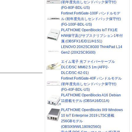
(初年度先出しセンドバック保守付)
(FG-80F-BDL-US)
Fortinet FortiGate-100F バンドルモデ
ル (初年度先出しセンドバック保守付)
(FG-100F-BDL-US)
PLAT'HOME OpenBlocks IoT FX1/E
H/W保守及びサブスクリプション1年付
属 (OBSFX1/E/D11/H1S1)
LENOVO 20X2SC8G00 ThinkPad L14
Gen2 (20X2SC8G00)
エイム電子 光ファイバーケーブル
DLC/DSC MM62.5 1m (AFP2-
DLC/DSC-62-01)
Fortinet FortiGate-40F バンドルモデル
(初年度先出しセンドバック保守付)
(FG-40F-BDL-US)
PLAT'HOME OpenBlocks A16 Debian
11搭載モデル (OBSA16/D11A)
PLAT'HOME OpenBlocks IX9 Windows
10 IoT Enterprise 2019 LTSC搭載
256GBモデル
(OBSIX9/W/L1809/256G)