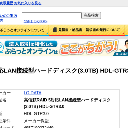
表示履歴
お気に入りを見る
払いのご案内
内
型番まとめ検索»
対応LAN接続型ハードディスク(3.0TB) HDL-GTR3.
ーカー
I.O DATA
品名
高信頼RAID 5対応LAN接続型ハードディスク
(3.0TB) HDL-GTR3.0
番
HDL-GTR3.0
証条件
メーカー保証
ANコード
4957180072449