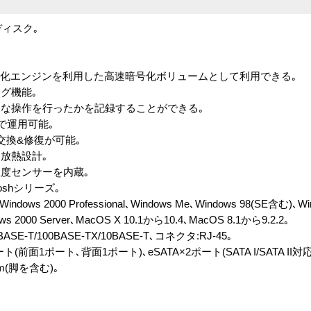
ディスク｡
暗号化エンジンを利用した高速暗号化ボリュームとして利用できる｡
ログ機能｡
な操作を行ったかを記録することができる｡
動で運用可能｡
交換&修復が可能｡
放熱設計｡
度センサーを内蔵｡
toshシリーズ｡
indows 2000 Professional､Windows Me､Windows 98(SE含む)､Win
ows 2000 Server､MacOS X 10.1から10.4､MacOS 8.1から9.2.2｡
-T/100BASE-TX/10BASE-T､コネクタ:RJ-45｡
前面1ポート､背面1ポート)､eSATA×2ポート(SATA I/SATA II対応
mm(脚を含む)｡