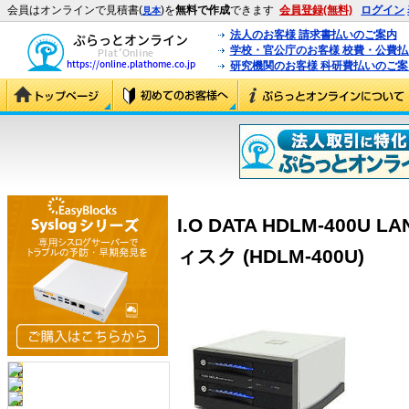
会員はオンラインで見積書(
)を
無料で作成
できます
会員登録(無料)
ログイン
見本
法人のお客様 請求書払いのご案内
学校・官公庁のお客様 校費・公費
研究機関のお客様 科研費払いのご案
I.O DATA HDLM-40
ィスク (HDLM-400U)