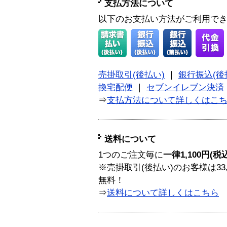
支払方法について
以下のお支払い方法がご利用で
売掛取引(後払い)
｜
銀行振込(後
換宅配便
｜
セブンイレブン決済
⇒
支払方法について詳しくはこ
送料について
1つのご注文毎に
一律1,100円(税
※売掛取引(後払い)のお客様は33
無料！
⇒
送料について詳しくはこちら