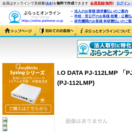
会員はオンラインで見積書(
)を
無料で作成
できます
会員登録(無料)
ログイン
見本
法人のお客様 請求書払いのご案内
学校・官公庁のお客様 校費・公費
研究機関のお客様 科研費払いのご案
I.O DATA PJ-112LMP
(PJ-112LMP)