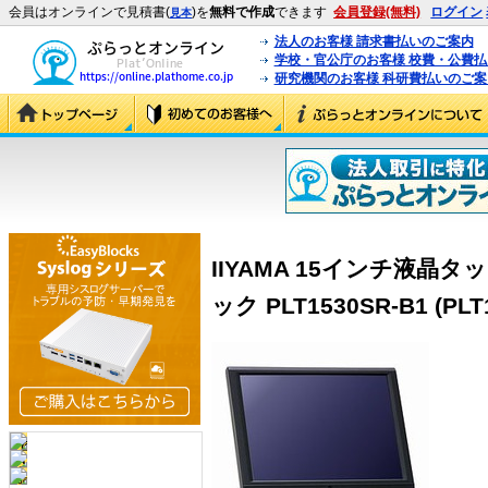
会員はオンラインで見積書(
)を
無料で作成
できます
会員登録(無料)
ログイン
見本
法人のお客様 請求書払いのご案内
学校・官公庁のお客様 校費・公費
研究機関のお客様 科研費払いのご案
IIYAMA 15インチ液晶
ック PLT1530SR-B1 (PLT