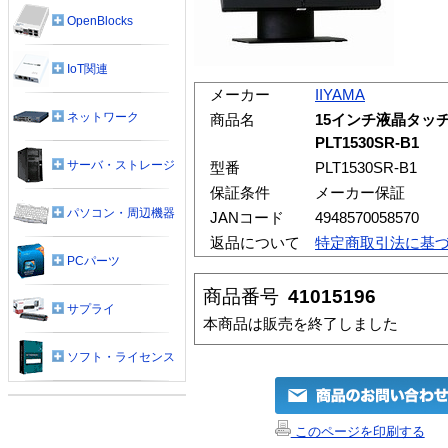
OpenBlocks
IoT関連
メーカー
IIYAMA
ネットワーク
商品名
15インチ液晶タッ
PLT1530SR-B1
サーバ・ストレージ
型番
PLT1530SR-B1
保証条件
メーカー保証
パソコン・周辺機器
JANコード
4948570058570
返品について
特定商取引法に基
PCパーツ
商品番号
41015196
サプライ
本商品は販売を終了しました
ソフト・ライセンス
このページを印刷する