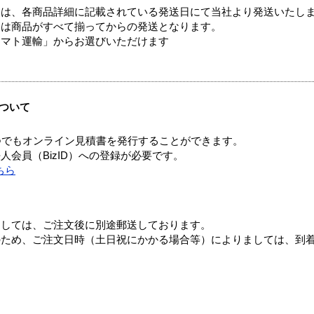
ては、各商品詳細に記載されている発送日にて当社より発送いたし
送は商品がすべて揃ってからの発送となります。
ヤマト運輸」からお選びいただけます
ついて
つでもオンライン見積書を発行することができます。
会員（BizID）への登録が必要です。
ちら
ましては、ご注文後に別途郵送しております。
のため、ご注文日時（土日祝にかかる場合等）によりましては、到