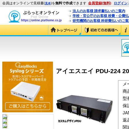
会員はオンラインで見積書(
)を
無料で作成
できます
会員登録(無料)
ログイン
見本
法人のお客様 請求書払いのご案内
学校・官公庁のお客様 校費・公費
研究機関のお客様 科研費払いのご案
アイエスエイ PDU-224 2
メ
商
型
保
J
返
関