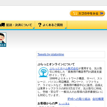
Tweets by platonline
ぷらっとオンラインについて
ぷらっとホーム株式会社
が運用する、法人取
引に特化した「業務用IT機器専門の調達支援
サイト」です。
1999年よりネットワーク機器、サーバ、スト
レージ、パソコン周辺機器、PCパーツ、ソフトウェ
ア、ライセンスなど、業務用IT機器中心に販売。品揃え
は業界トップクラスの約5.5万点です。法人取引に特化
し、学校・官公庁・一般法人のお客様の請求書後払いに
も対応しています。
IPv6への取り組み
会社概要
お客様からの声
もっと見る