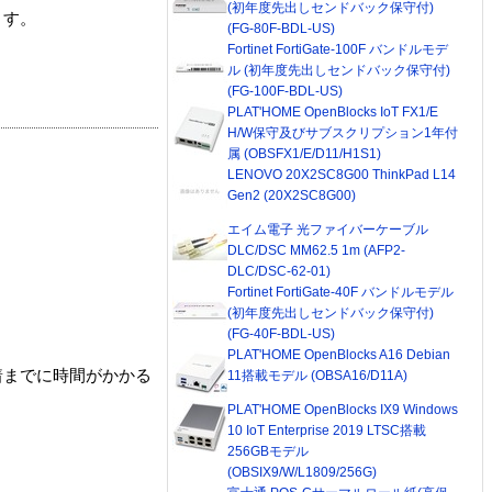
(初年度先出しセンドバック保守付)
ます。
(FG-80F-BDL-US)
Fortinet FortiGate-100F バンドルモデ
ル (初年度先出しセンドバック保守付)
(FG-100F-BDL-US)
PLAT'HOME OpenBlocks IoT FX1/E
H/W保守及びサブスクリプション1年付
属 (OBSFX1/E/D11/H1S1)
LENOVO 20X2SC8G00 ThinkPad L14
Gen2 (20X2SC8G00)
エイム電子 光ファイバーケーブル
DLC/DSC MM62.5 1m (AFP2-
DLC/DSC-62-01)
Fortinet FortiGate-40F バンドルモデル
(初年度先出しセンドバック保守付)
(FG-40F-BDL-US)
PLAT'HOME OpenBlocks A16 Debian
着までに時間がかかる
11搭載モデル (OBSA16/D11A)
PLAT'HOME OpenBlocks IX9 Windows
10 IoT Enterprise 2019 LTSC搭載
256GBモデル
(OBSIX9/W/L1809/256G)