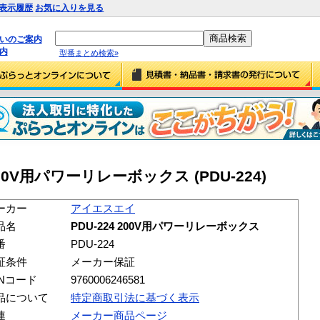
表示履歴
お気に入りを見る
払いのご案内
内
型番まとめ検索»
00V用パワーリレーボックス (PDU-224)
ーカー
アイエスエイ
品名
PDU-224 200V用パワーリレーボックス
番
PDU-224
証条件
メーカー保証
ANコード
9760006246581
品について
特定商取引法に基づく表示
連
メーカー商品ページ