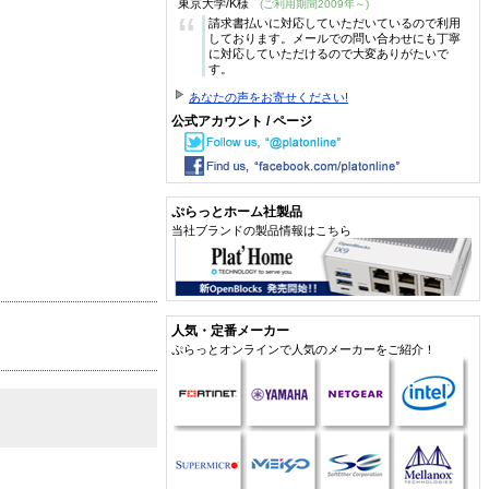
東京大学/K様
(ご利用期間2009年～)
“
請求書払いに対応していただいているので利用
しております。メールでの問い合わせにも丁寧
に対応していただけるので大変ありがたいで
す。
あなたの声をお寄せください!
公式アカウント / ページ
ぷらっとホーム社製品
当社ブランドの製品情報はこちら
人気・定番メーカー
ぷらっとオンラインで人気のメーカーをご紹介！