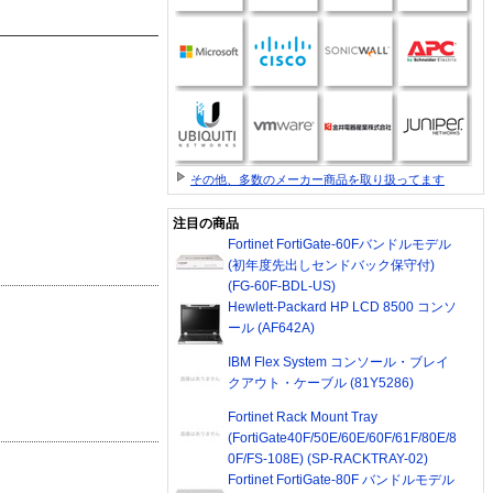
その他、多数のメーカー商品を取り扱ってます
注目の商品
Fortinet FortiGate-60Fバンドルモデル
(初年度先出しセンドバック保守付)
(FG-60F-BDL-US)
Hewlett-Packard HP LCD 8500 コンソ
ール (AF642A)
IBM Flex System コンソール・ブレイ
クアウト・ケーブル (81Y5286)
Fortinet Rack Mount Tray
(FortiGate40F/50E/60E/60F/61F/80E/8
0F/FS-108E) (SP-RACKTRAY-02)
Fortinet FortiGate-80F バンドルモデル