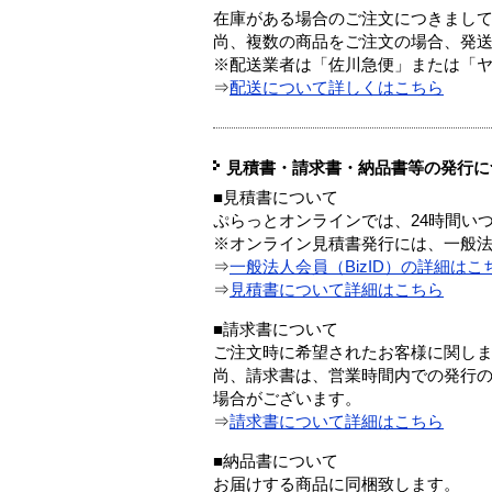
在庫がある場合のご注文につきまし
尚、複数の商品をご注文の場合、発
※配送業者は「佐川急便」または「
⇒
配送について詳しくはこちら
見積書・請求書・納品書等の発行に
■見積書について
ぷらっとオンラインでは、24時間い
※オンライン見積書発行には、一般法人
⇒
一般法人会員（BizID）の詳細はこ
⇒
見積書について詳細はこちら
■請求書について
ご注文時に希望されたお客様に関し
尚、請求書は、営業時間内での発行
場合がございます。
⇒
請求書について詳細はこちら
■納品書について
お届けする商品に同梱致します。