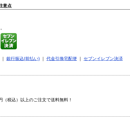
注意点
す。
｜
銀行振込(前払い)
｜
代金引換宅配便
｜
セブンイレブン決済
00円（税込）以上のご注文で送料無料！