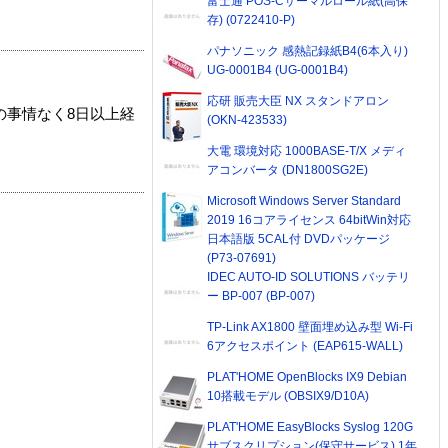
富士通 POS-Cサーマルロール紙(高保
存) (0722410-P)
パナソニック 感熱記録紙B4(6本入り)
UG-0001B4 (UG-0001B4)
応研 販売大臣 NX スタンドアロン
の事情なく8日以上経
(OKN-423533)
大電 環境対応 1000BASE-T/X メディ
アコンバータ (DN1800SG2E)
Microsoft Windows Server Standard
2019 16コアライセンス 64bitWin対応
日本語版 5CAL付 DVDパッケージ
(P73-07691)
IDEC AUTO-ID SOLUTIONS バッテリ
ー BP-007 (BP-007)
TP-Link AX1800 壁面埋め込み型 Wi-Fi
6アクセスポイント (EAP615-WALL)
PLAT'HOME OpenBlocks IX9 Debian
10搭載モデル (OBSIX9/D10A)
PLAT'HOME EasyBlocks Syslog 120G
サブスクリプション(保守サービス) 1年