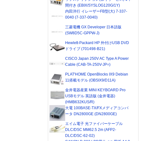
間付き (EBIX/SYSLOG120G/1Y)
内田洋行 イレーザーFB型(大) 7-337-
0040 (7-337-0040)
三菱電機 GX Developer 日本語版
(SW8D5C-GPPW-J)
Hewlett-Packard HP 外付けUSB DVD
ドライブ (701498-B21)
CISCO Japan 250V AC Type A Power
Cable (CAB-TA-250V-JP=)
PLAT'HOME OpenBlocks IX9 Debian
11搭載モデル (OBSIX9/D11A)
金井電器産業 MINI KEYBOARD Pro
USBモデル 英語版 (金井電器)
(HMB632KUS/R)
大電 100BASE-TX/FXメディアコンバ
ータ DN2800GE (DN2800GE)
エイム電子 光ファイバーケーブル
DLC/DSC MM62.5 2m (AFP2-
DLC/DSC-62-02)