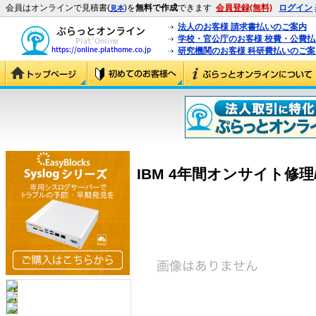
会員はオンラインで見積書(
)を
無料で作成
できます
会員登録(無料)
ログイン
見本
法人のお客様 請求書払いのご案内
学校・官公庁のお客様 校費・公費
研究機関のお客様 科研費払いのご案
IBM 4年間オンサイト修理/24×