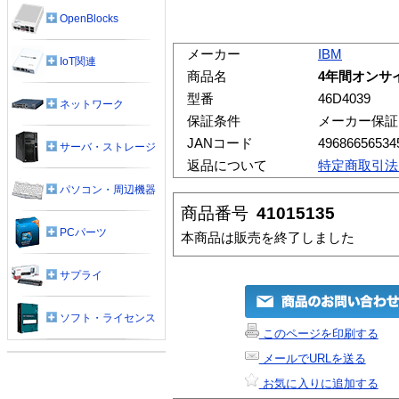
OpenBlocks
メーカー
IBM
IoT関連
商品名
4年間オンサイト
型番
46D4039
ネットワーク
保証条件
メーカー保証
JANコード
49686656534
サーバ・ストレージ
返品について
特定商取引法
パソコン・周辺機器
商品番号
41015135
PCパーツ
本商品は販売を終了しました
サプライ
ソフト・ライセンス
このページを印刷する
メールでURLを送る
お気に入りに追加する