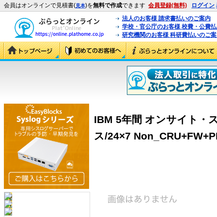
会員はオンラインで見積書(
)を
無料で作成
できます
会員登録(無料)
ログイン
見本
法人のお客様 請求書払いのご案内
学校・官公庁のお客様 校費・公費
研究機関のお客様 科研費払いのご案
IBM 5年間 オンサイト
ス/24×7 Non_CRU+FW+PM