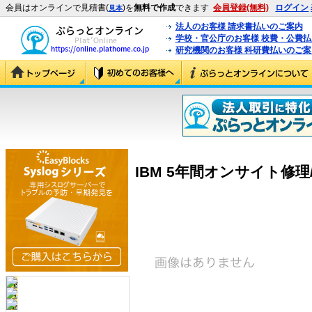
会員はオンラインで見積書(
)を
無料で作成
できます
会員登録(無料)
ログイン
見本
法人のお客様 請求書払いのご案内
学校・官公庁のお客様 校費・公費
研究機関のお客様 科研費払いのご案
IBM 5年間オンサイト修理/24×