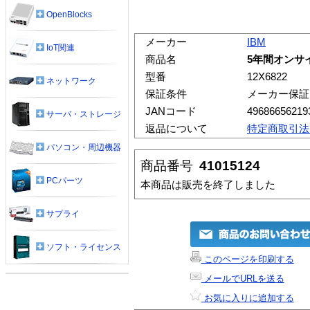
OpenBlocks
メーカー
IBM
IoT関連
商品名
5年間オンサイト
型番
12X6822
ネットワーク
保証条件
メーカー保証
JANコード
49686656219
サーバ・ストレージ
返品について
特定商取引法
パソコン・周辺機器
商品番号
41015124
PCパーツ
本商品は販売を終了しました
サプライ
ソフト・ライセンス
このページを印刷する
メールでURLを送る
お気に入りに追加する