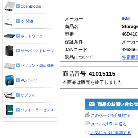
OpenBlocks
メーカー
IBM
IoT関連
商品名
Storag
型番
46D410
ネットワーク
保証条件
メーカ
JANコード
496866
サーバ・ストレージ
返品について
特定商
パソコン・周辺機器
商品番号
41015115
PCパーツ
本商品は販売を終了しました
サプライ
ソフト・ライセンス
このページを印刷する
メールでURLを送る
お気に入りに追加する