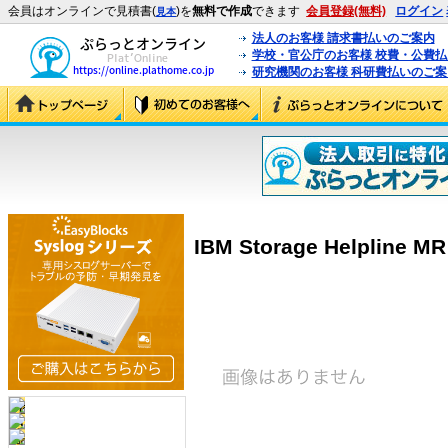
会員はオンラインで見積書(
)を
無料で作成
できます
会員登録(無料)
ログイン
見本
法人のお客様 請求書払いのご案内
学校・官公庁のお客様 校費・公費
研究機関のお客様 科研費払いのご案
IBM Storage Helpline MR