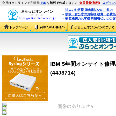
会員はオンラインで見積書(
)を
無料で作成
できます
会員登録(無料)
ログイン
見本
法人のお客様 請求書払いのご案内
学校・官公庁のお客様 校費・公費
研究機関のお客様 科研費払いのご案
IBM 5年間オンサイト修理/24
(44J8714)