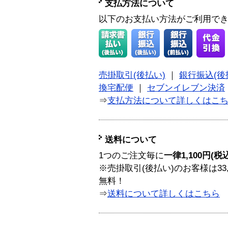
支払方法について
以下のお支払い方法がご利用で
売掛取引(後払い)
｜
銀行振込(後
換宅配便
｜
セブンイレブン決済
⇒
支払方法について詳しくはこ
送料について
1つのご注文毎に
一律1,100円(税
※売掛取引(後払い)のお客様は33
無料！
⇒
送料について詳しくはこちら