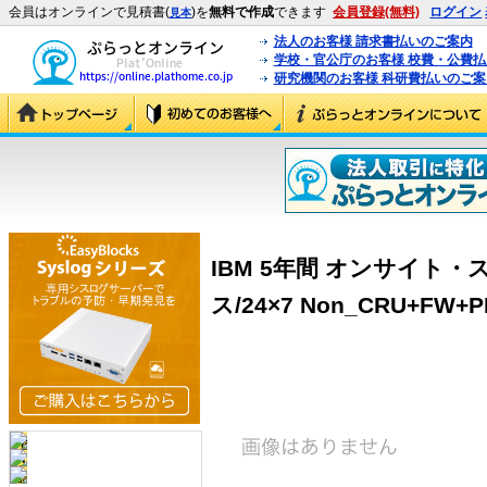
会員はオンラインで見積書(
)を
無料で作成
できます
会員登録(無料)
ログイン
見本
法人のお客様 請求書払いのご案内
学校・官公庁のお客様 校費・公費
研究機関のお客様 科研費払いのご案
IBM 5年間 オンサイト
ス/24×7 Non_CRU+FW+PM