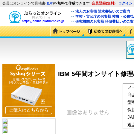
会員はオンラインで見積書(
)を
無料で作成
できます
会員登録(無料)
ログイン
見本
法人のお客様 請求書払いのご案内
学校・官公庁のお客様 校費・公費
研究機関のお客様 科研費払いのご案
IBM 5年間オンサイト修理/24×
メ
商
型
保
J
返