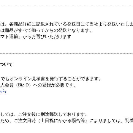
ては、各商品詳細に記載されている発送日にて当社より発送いたし
送は商品がすべて揃ってからの発送となります。
ヤマト運輸」からお選びいただけます
ついて
つでもオンライン見積書を発行することができます。
会員（BizID）への登録が必要です。
ちら
ましては、ご注文後に別途郵送しております。
のため、ご注文日時（土日祝にかかる場合等）によりましては、到