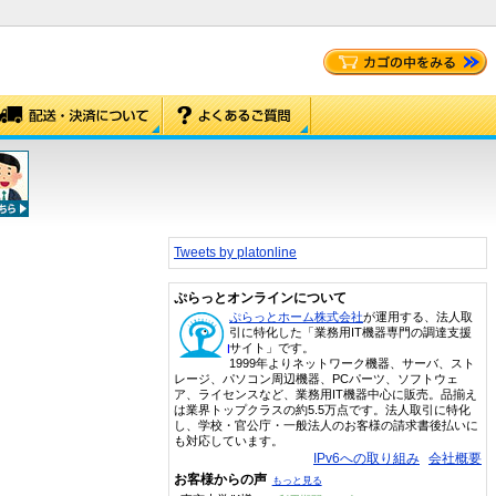
Tweets by platonline
ぷらっとオンラインについて
ぷらっとホーム株式会社
が運用する、法人取
引に特化した「業務用IT機器専門の調達支援
サイト」です。
1999年よりネットワーク機器、サーバ、スト
レージ、パソコン周辺機器、PCパーツ、ソフトウェ
ア、ライセンスなど、業務用IT機器中心に販売。品揃え
は業界トップクラスの約5.5万点です。法人取引に特化
し、学校・官公庁・一般法人のお客様の請求書後払いに
も対応しています。
IPv6への取り組み
会社概要
お客様からの声
もっと見る