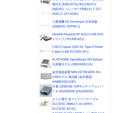
間付き (EBIX/SYSLOG120G/1Y)
内田洋行 イレーザーFB型(大) 7-337-
0040 (7-337-0040)
三菱電機 GX Developer 日本語版
(SW8D5C-GPPW-J)
Hewlett-Packard HP 外付けUSB DVD
ドライブ (701498-B21)
CISCO Japan 250V AC Type A Power
Cable (CAB-TA-250V-JP=)
PLAT'HOME OpenBlocks IX9 Debian
11搭載モデル (OBSIX9/D11A)
金井電器産業 MINI KEYBOARD Pro
USBモデル 英語版 (金井電器)
(HMB632KUS/R)
大電 100BASE-TX/FXメディアコンバ
ータ DN2800GE (DN2800GE)
エイム電子 光ファイバーケーブル
DLC/DSC MM62.5 2m (AFP2-
DLC/DSC-62-02)