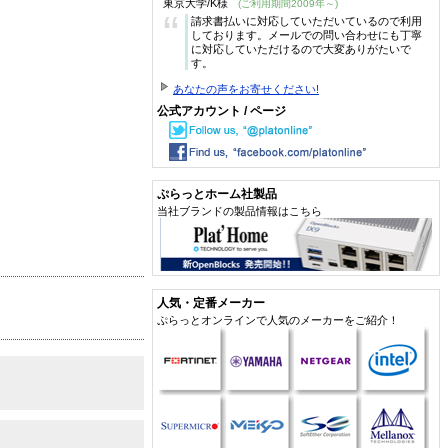
東京大学/K様
(ご利用期間2009年～)
“
請求書払いに対応していただいているので利用
しております。メールでの問い合わせにも丁寧
に対応していただけるので大変ありがたいで
す。
あなたの声をお寄せください!
公式アカウント / ページ
ぷらっとホーム社製品
当社ブランドの製品情報はこちら
人気・定番メーカー
ぷらっとオンラインで人気のメーカーをご紹介！