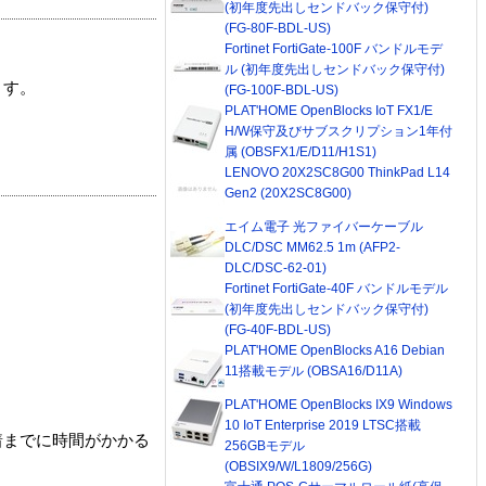
(初年度先出しセンドバック保守付)
(FG-80F-BDL-US)
Fortinet FortiGate-100F バンドルモデ
ル (初年度先出しセンドバック保守付)
ます。
(FG-100F-BDL-US)
PLAT'HOME OpenBlocks IoT FX1/E
H/W保守及びサブスクリプション1年付
属 (OBSFX1/E/D11/H1S1)
LENOVO 20X2SC8G00 ThinkPad L14
Gen2 (20X2SC8G00)
エイム電子 光ファイバーケーブル
DLC/DSC MM62.5 1m (AFP2-
DLC/DSC-62-01)
Fortinet FortiGate-40F バンドルモデル
(初年度先出しセンドバック保守付)
(FG-40F-BDL-US)
PLAT'HOME OpenBlocks A16 Debian
11搭載モデル (OBSA16/D11A)
PLAT'HOME OpenBlocks IX9 Windows
10 IoT Enterprise 2019 LTSC搭載
着までに時間がかかる
256GBモデル
(OBSIX9/W/L1809/256G)