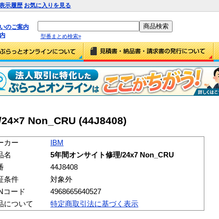
表示履歴
お気に入りを見る
払いのご案内
内
型番まとめ検索»
7 Non_CRU (44J8408)
ーカー
IBM
品名
5年間オンサイト修理/24x7 Non_CRU
番
44J8408
証条件
対象外
ANコード
4968665640527
品について
特定商取引法に基づく表示