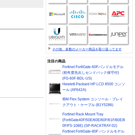
その他、多数のメーカー商品を取り扱ってます
注目の商品
Fortinet FortiGate-60Fバンドルモデル
(初年度先出しセンドバック保守付)
(FG-60F-BDL-US)
Hewlett-Packard HP LCD 8500 コンソ
ール (AF642A)
IBM Flex System コンソール・ブレイ
クアウト・ケーブル (81Y5286)
Fortinet Rack Mount Tray
(FortiGate40F/50E/60E/60F/61F/80E/8
0F/FS-108E) (SP-RACKTRAY-02)
Fortinet FortiGate-80F バンドルモデル