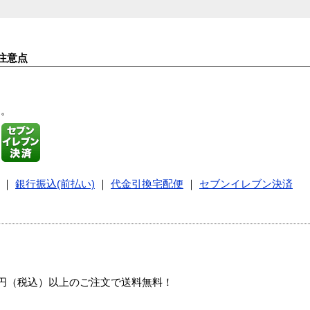
注意点
す。
｜
銀行振込(前払い)
｜
代金引換宅配便
｜
セブンイレブン決済
00円（税込）以上のご注文で送料無料！