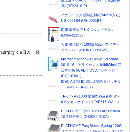
富士通 POS-Cサーマルロール紙(高保
存) (0722410-P)
パナソニック 感熱記録紙B4(6本入り)
UG-0001B4 (UG-0001B4)
応研 販売大臣 NX スタンドアロン
(OKN-423533)
大電 環境対応 1000BASE-T/X メディ
アコンバータ (DN1800SG2E)
の事情なく8日以上経
Microsoft Windows Server Standard
2019 16コアライセンス 64bitWin対応
日本語版 5CAL付 DVDパッケージ
(P73-07691)
IDEC AUTO-ID SOLUTIONS バッテリ
ー BP-007 (BP-007)
TP-Link AX1800 壁面埋め込み型 Wi-Fi
6アクセスポイント (EAP615-WALL)
PLAT'HOME OpenBlocks IX9 Debian
10搭載モデル (OBSIX9/D10A)
PLAT'HOME EasyBlocks Syslog 120G
サブスクリプション(保守サービス) 1年