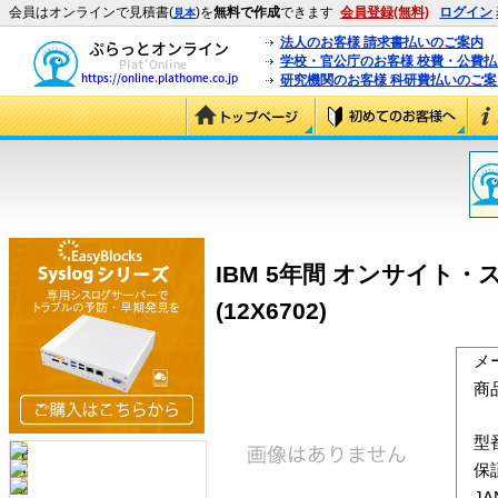
会員はオンラインで見積書(
)を
無料で作成
できます
会員登録(無料)
ログイン
見本
法人のお客様 請求書払いのご案内
学校・官公庁のお客様 校費・公費
研究機関のお客様 科研費払いのご案
IBM 5年間 オンサイト・ス
(12X6702)
メ
商
型
保
J