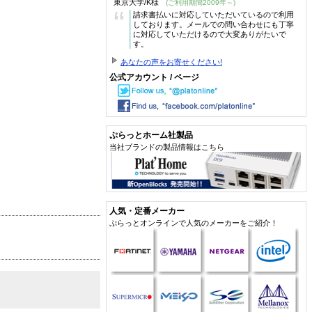
東京大学/K様
(ご利用期間2009年～)
“
請求書払いに対応していただいているので利用
しております。メールでの問い合わせにも丁寧
に対応していただけるので大変ありがたいで
す。
あなたの声をお寄せください!
公式アカウント / ページ
ぷらっとホーム社製品
当社ブランドの製品情報はこちら
人気・定番メーカー
ぷらっとオンラインで人気のメーカーをご紹介！