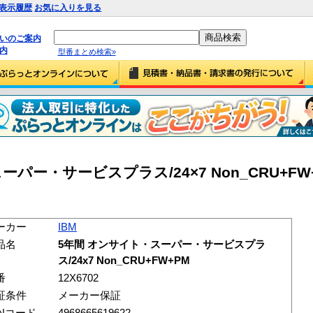
表示履歴
お気に入りを見る
払いのご案内
内
型番まとめ検索»
ーパー・サービスプラス/24×7 Non_CRU+FW
ーカー
IBM
品名
5年間 オンサイト・スーパー・サービスプラ
ス/24x7 Non_CRU+FW+PM
番
12X6702
証条件
メーカー保証
ANコード
4968665619622