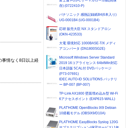
富士通 POS-Cサーマルロール紙(高保
存) (0722410-P)
パナソニック 感熱記録紙B4(6本入り)
UG-0001B4 (UG-0001B4)
応研 販売大臣 NX スタンドアロン
(OKN-423533)
大電 環境対応 1000BASE-T/X メディ
アコンバータ (DN1800SG2E)
Microsoft Windows Server Standard
の事情なく8日以上経
2019 16コアライセンス 64bitWin対応
日本語版 5CAL付 DVDパッケージ
(P73-07691)
IDEC AUTO-ID SOLUTIONS バッテリ
ー BP-007 (BP-007)
TP-Link AX1800 壁面埋め込み型 Wi-Fi
6アクセスポイント (EAP615-WALL)
PLAT'HOME OpenBlocks IX9 Debian
10搭載モデル (OBSIX9/D10A)
PLAT'HOME EasyBlocks Syslog 120G
サブスクリプション(保守サービス) 1年