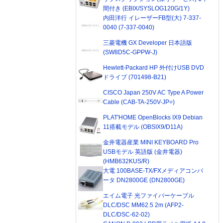
間付き (EBIX/SYSLOG120G/1Y)
内田洋行 イレーザーFB型(大) 7-337-
0040 (7-337-0040)
三菱電機 GX Developer 日本語版
(SW8D5C-GPPW-J)
Hewlett-Packard HP 外付けUSB DVD
ドライブ (701498-B21)
CISCO Japan 250V AC Type A Power
Cable (CAB-TA-250V-JP=)
PLAT'HOME OpenBlocks IX9 Debian
11搭載モデル (OBSIX9/D11A)
金井電器産業 MINI KEYBOARD Pro
USBモデル 英語版 (金井電器)
(HMB632KUS/R)
大電 100BASE-TX/FXメディアコンバ
ータ DN2800GE (DN2800GE)
エイム電子 光ファイバーケーブル
DLC/DSC MM62.5 2m (AFP2-
DLC/DSC-62-02)