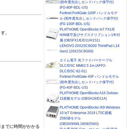
(初年度先出しセンドバック保守付)
(FG-80F-BDL-US)
Fortinet FortiGate-100F バンドルモデ
ル (初年度先出しセンドバック保守付)
(FG-100F-BDL-US)
PLAT'HOME OpenBlocks IoT FX1/E
ます。
H/W保守及びサブスクリプション1年付
属 (OBSFX1/E/D11/H1S1)
LENOVO 20X2SC8G00 ThinkPad L14
Gen2 (20X2SC8G00)
エイム電子 光ファイバーケーブル
DLC/DSC MM62.5 1m (AFP2-
DLC/DSC-62-01)
Fortinet FortiGate-40F バンドルモデル
(初年度先出しセンドバック保守付)
(FG-40F-BDL-US)
PLAT'HOME OpenBlocks A16 Debian
11搭載モデル (OBSA16/D11A)
PLAT'HOME OpenBlocks IX9 Windows
10 IoT Enterprise 2019 LTSC搭載
256GBモデル
(OBSIX9/W/L1809/256G)
着までに時間がかかる