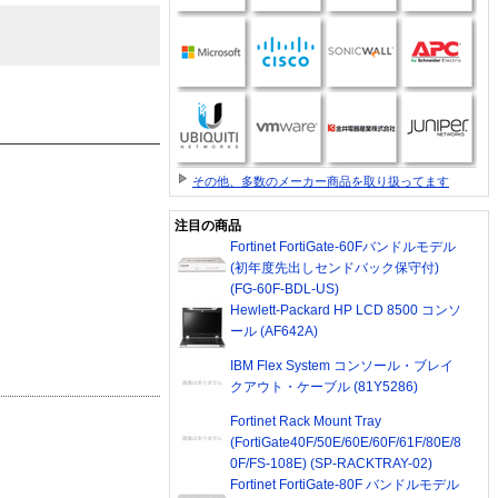
その他、多数のメーカー商品を取り扱ってます
注目の商品
Fortinet FortiGate-60Fバンドルモデル
(初年度先出しセンドバック保守付)
(FG-60F-BDL-US)
Hewlett-Packard HP LCD 8500 コンソ
ール (AF642A)
IBM Flex System コンソール・ブレイ
クアウト・ケーブル (81Y5286)
Fortinet Rack Mount Tray
(FortiGate40F/50E/60E/60F/61F/80E/8
0F/FS-108E) (SP-RACKTRAY-02)
Fortinet FortiGate-80F バンドルモデル