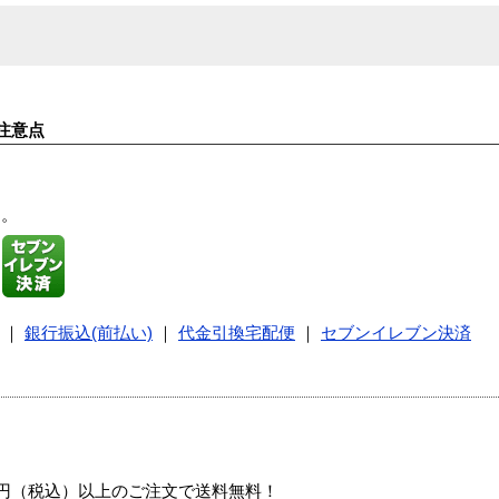
注意点
す。
｜
銀行振込(前払い)
｜
代金引換宅配便
｜
セブンイレブン決済
00円（税込）以上のご注文で送料無料！