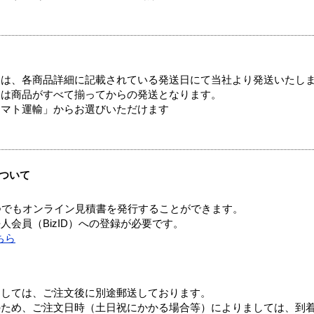
ては、各商品詳細に記載されている発送日にて当社より発送いたし
送は商品がすべて揃ってからの発送となります。
ヤマト運輸」からお選びいただけます
ついて
つでもオンライン見積書を発行することができます。
会員（BizID）への登録が必要です。
ちら
ましては、ご注文後に別途郵送しております。
のため、ご注文日時（土日祝にかかる場合等）によりましては、到