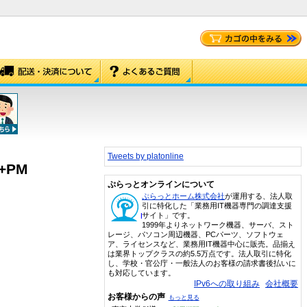
Tweets by platonline
+PM
ぷらっとオンラインについて
ぷらっとホーム株式会社
が運用する、法人取
引に特化した「業務用IT機器専門の調達支援
サイト」です。
1999年よりネットワーク機器、サーバ、スト
レージ、パソコン周辺機器、PCパーツ、ソフトウェ
ア、ライセンスなど、業務用IT機器中心に販売。品揃え
は業界トップクラスの約5.5万点です。法人取引に特化
し、学校・官公庁・一般法人のお客様の請求書後払いに
も対応しています。
IPv6への取り組み
会社概要
お客様からの声
もっと見る