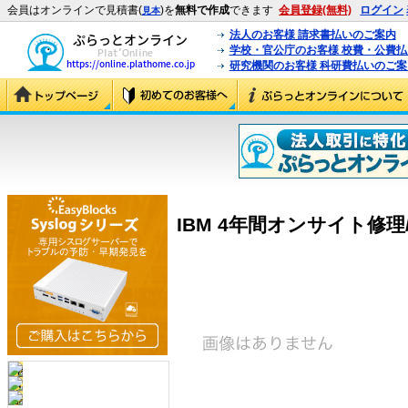
会員はオンラインで見積書(
)を
無料で作成
できます
会員登録(無料)
ログイン
見本
法人のお客様 請求書払いのご案内
学校・官公庁のお客様 校費・公費
研究機関のお客様 科研費払いのご案
IBM 4年間オンサイト修理/24×