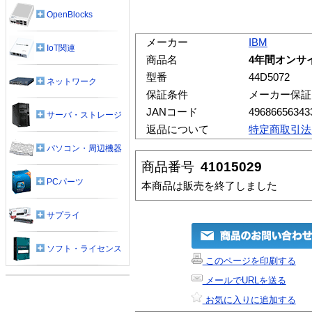
OpenBlocks
メーカー
IBM
IoT関連
商品名
4年間オンサイト
型番
44D5072
ネットワーク
保証条件
メーカー保証
JANコード
49686656343
サーバ・ストレージ
返品について
特定商取引法
パソコン・周辺機器
商品番号
41015029
PCパーツ
本商品は販売を終了しました
サプライ
ソフト・ライセンス
このページを印刷する
メールでURLを送る
お気に入りに追加する