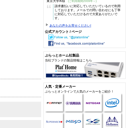
東京大学/K様
(ご利用期間2009年～)
“
請求書払いに対応していただいているので利用
しております。メールでの問い合わせにも丁寧
に対応していただけるので大変ありがたいで
す。
あなたの声をお寄せください!
公式アカウント / ページ
ぷらっとホーム社製品
当社ブランドの製品情報はこちら
人気・定番メーカー
ぷらっとオンラインで人気のメーカーをご紹介！