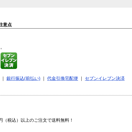
注意点
す。
｜
銀行振込(前払い)
｜
代金引換宅配便
｜
セブンイレブン決済
00円（税込）以上のご注文で送料無料！