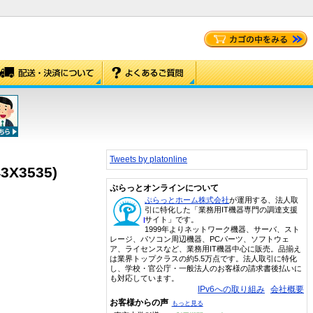
Tweets by platonline
X3535)
ぷらっとオンラインについて
ぷらっとホーム株式会社
が運用する、法人取
引に特化した「業務用IT機器専門の調達支援
サイト」です。
1999年よりネットワーク機器、サーバ、スト
レージ、パソコン周辺機器、PCパーツ、ソフトウェ
ア、ライセンスなど、業務用IT機器中心に販売。品揃え
は業界トップクラスの約5.5万点です。法人取引に特化
し、学校・官公庁・一般法人のお客様の請求書後払いに
も対応しています。
IPv6への取り組み
会社概要
お客様からの声
もっと見る