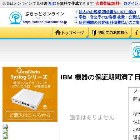
会員はオンラインで見積書(
)を
無料で作成
できます
会員登録(無料)
ログイン
見本
法人のお客様 請求書払いのご案内
学校・官公庁のお客様 校費・公費
研究機関のお客様 科研費払いのご案
IBM 機器の保証期間満了日の
メ
商
型
保
J
返