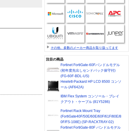
その他、多数のメーカー商品を取り扱ってます
注目の商品
Fortinet FortiGate-60Fバンドルモデル
(初年度先出しセンドバック保守付)
(FG-60F-BDL-US)
Hewlett-Packard HP LCD 8500 コンソ
ール (AF642A)
IBM Flex System コンソール・ブレイ
クアウト・ケーブル (81Y5286)
Fortinet Rack Mount Tray
(FortiGate40F/50E/60E/60F/61F/80E/8
0F/FS-108E) (SP-RACKTRAY-02)
Fortinet FortiGate-80F バンドルモデル