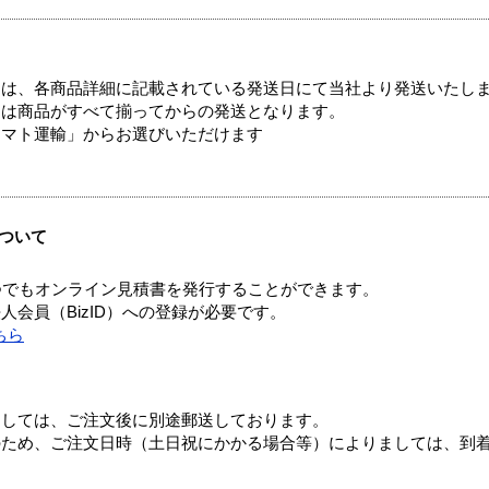
ては、各商品詳細に記載されている発送日にて当社より発送いたし
送は商品がすべて揃ってからの発送となります。
ヤマト運輸」からお選びいただけます
ついて
つでもオンライン見積書を発行することができます。
会員（BizID）への登録が必要です。
ちら
ましては、ご注文後に別途郵送しております。
のため、ご注文日時（土日祝にかかる場合等）によりましては、到