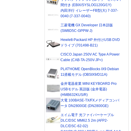
間付き (EBIX/SYSLOG120G/1Y)
内田洋行 イレーザーFB型(大) 7-337-
0040 (7-337-0040)
三菱電機 GX Developer 日本語版
(SW8D5C-GPPW-J)
Hewlett-Packard HP 外付けUSB DVD
ドライブ (701498-B21)
CISCO Japan 250V AC Type A Power
Cable (CAB-TA-250V-JP=)
PLAT'HOME OpenBlocks IX9 Debian
11搭載モデル (OBSIX9/D11A)
金井電器産業 MINI KEYBOARD Pro
USBモデル 英語版 (金井電器)
(HMB632KUS/R)
大電 100BASE-TX/FXメディアコンバ
ータ DN2800GE (DN2800GE)
エイム電子 光ファイバーケーブル
DLC/DSC MM62.5 2m (AFP2-
DLC/DSC-62-02)