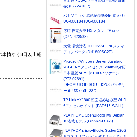
富士通 POS-Cサーマルロール紙(高保
存) (0722410-P)
パナソニック 感熱記録紙B4(6本入り)
UG-0001B4 (UG-0001B4)
応研 販売大臣 NX スタンドアロン
(OKN-423533)
大電 環境対応 1000BASE-T/X メディ
アコンバータ (DN1800SG2E)
の事情なく8日以上経
Microsoft Windows Server Standard
2019 16コアライセンス 64bitWin対応
日本語版 5CAL付 DVDパッケージ
(P73-07691)
IDEC AUTO-ID SOLUTIONS バッテリ
ー BP-007 (BP-007)
TP-Link AX1800 壁面埋め込み型 Wi-Fi
6アクセスポイント (EAP615-WALL)
PLAT'HOME OpenBlocks IX9 Debian
10搭載モデル (OBSIX9/D10A)
PLAT'HOME EasyBlocks Syslog 120G
サブスクリプション(保守サービス) 1年