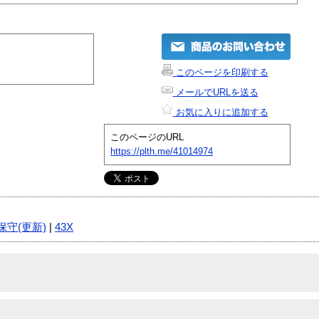
このページを印刷する
メールでURLを送る
お気に入りに追加する
このページのURL
https://plth.me/41014974
保守(更新)
|
43X