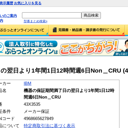
表示履歴
お気に入りを見る
払いのご案内
内
型番まとめ検索»
翌日より1年間1日12時間週6日Non＿CRU (43
ーカー
IBM
品名
機器の保証期間満了日の翌日より1年間1日12時
間週6日Non＿CRU
番
43X3535
証条件
メーカー保証
ANコード
4968665627849
品について
特定商取引法に基づく表示