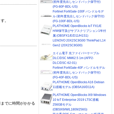
(初年度先出しセンドバック保守付)
(FG-80F-BDL-US)
Fortinet FortiGate-100F バンドルモデ
ル (初年度先出しセンドバック保守付)
ます。
(FG-100F-BDL-US)
PLAT'HOME OpenBlocks IoT FX1/E
H/W保守及びサブスクリプション1年付
属 (OBSFX1/E/D11/H1S1)
LENOVO 20X2SC8G00 ThinkPad L14
Gen2 (20X2SC8G00)
エイム電子 光ファイバーケーブル
DLC/DSC MM62.5 1m (AFP2-
DLC/DSC-62-01)
Fortinet FortiGate-40F バンドルモデル
(初年度先出しセンドバック保守付)
(FG-40F-BDL-US)
PLAT'HOME OpenBlocks A16 Debian
11搭載モデル (OBSA16/D11A)
PLAT'HOME OpenBlocks IX9 Windows
10 IoT Enterprise 2019 LTSC搭載
着までに時間がかかる
256GBモデル
(OBSIX9/W/L1809/256G)